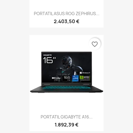
PORTATIL ASUS ROG ZEPHIRUS...
2.403,50 €
favorite_border
PORTATIL GIGABYTE A16...
1.892,39 €