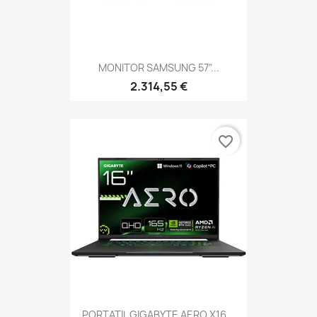
MONITOR SAMSUNG 57"...
2.314,55 €
favorite_border
PORTATIL GIGABYTE AERO X16...