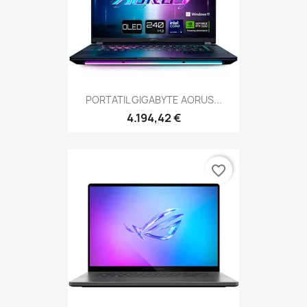
PORTATIL GIGABYTE AORUS...
4.194,42 €
favorite_border