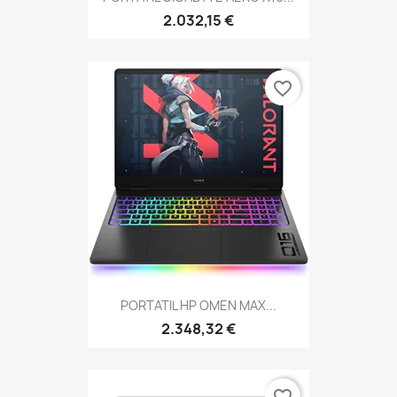
2.032,15 €
favorite_border
PORTATIL HP OMEN MAX...
2.348,32 €