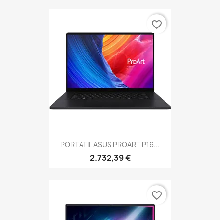
favorite_border
PORTATIL ASUS PROART P16...
2.732,39 €
favorite_border