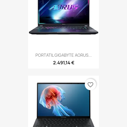
PORTATIL GIGABYTE AORUS...
2.491,14 €
favorite_border