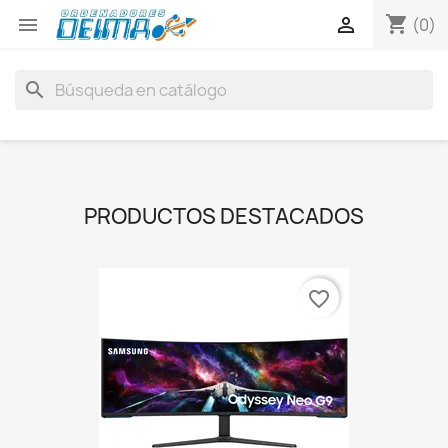
shopping_cart


(0)
search
PRODUCTOS DESTACADOS
favorite_border