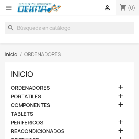
shopping_cart


(0)
search
Inicio
ORDENADORES
INICIO

ORDENADORES

PORTATILES

COMPONENTES
TABLETS

PERIFERICOS

REACONDICIONADOS