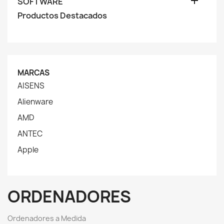

SOFTWARE
Productos Destacados
MARCAS
AISENS
Alienware
AMD
ANTEC
Apple
ORDENADORES
O
rdenadores a
M
edida