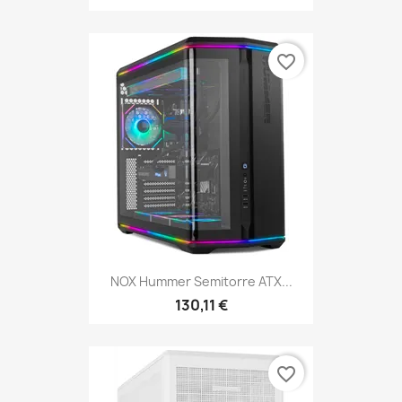
favorite_border
NOX Hummer Semitorre ATX...
130,11 €
favorite_border