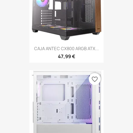
CAJA ANTEC CX800 ARGB ATX...
47,99 €
favorite_border