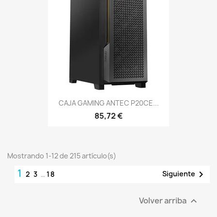
CAJA GAMING ANTEC P20CE...
85,72 €
Mostrando 1-12 de 215 artículo(s)
1

Siguiente
2
3
…
18
Volver arriba
