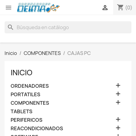
shopping_cart


(0)
search
Inicio
COMPONENTES
CAJAS PC
INICIO

ORDENADORES

PORTATILES

COMPONENTES
TABLETS

PERIFERICOS

REACONDICIONADOS