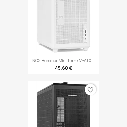
NOX Hummer Mini Torre M-ATX...
45,60 €
favorite_border