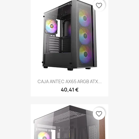
favorite_border
CAJA ANTEC AX65 ARGB ATX...
40,41 €
favorite_border