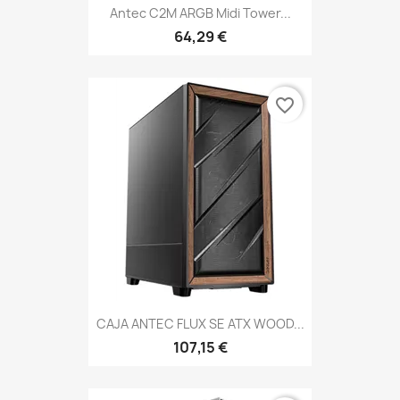
Antec C2M ARGB Midi Tower...
64,29 €
favorite_border
CAJA ANTEC FLUX SE ATX WOOD...
107,15 €