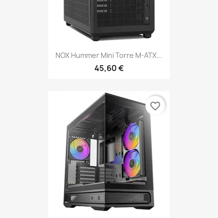
NOX Hummer Mini Torre M-ATX...
45,60 €
favorite_border