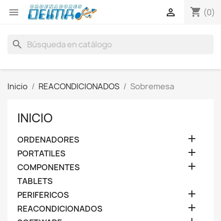
shopping_cart


(0)
search
Inicio
REACONDICIONADOS
Sobremesa
INICIO

ORDENADORES

PORTATILES

COMPONENTES
TABLETS

PERIFERICOS

REACONDICIONADOS