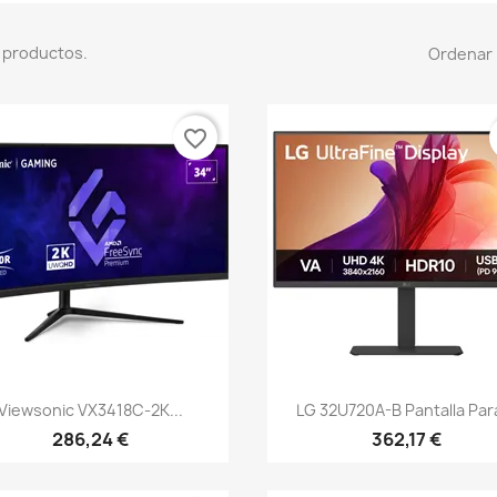
 productos.
Ordenar 
favorite_border
Vista rápida
Vista rápida


Viewsonic VX3418C-2K...
LG 32U720A-B Pantalla Para
286,24 €
362,17 €