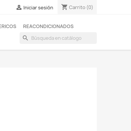
shopping_cart

Carrito
(0)
Iniciar sesión
ERICOS
REACONDICIONADOS
search