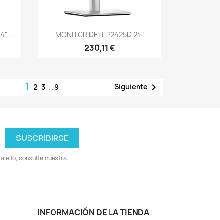
Vista rápida

"...
MONITOR DELL P2425D 24"
230,11 €
1

Siguiente
2
3
…
9
 ello, consulte nuestra
INFORMACIÓN DE LA TIENDA