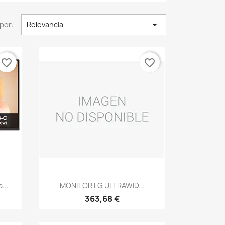

por:
Relevancia
favorite_border
favorite_border
Vista rápida

...
MONITOR LG ULTRAWID...
363,68 €