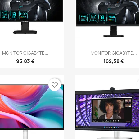
Vista rápida
Vista rápida


MONITOR GIGABYTE...
MONITOR GIGABYTE...
95,83 €
162,38 €
favorite_border