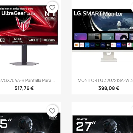
favorite_border
Vista rápida
Vista rápida


27GX704A-B Pantalla Para...
MONITOR LG 32U721SA-W 32
517,76 €
398,08 €
favorite_border