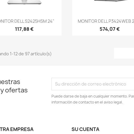
Vista rápida
Vista rápida


NITOR DELL S2425HSM 24"
MONITOR DELL P3424WEB 24
117,88 €
574,07 €
ndo 1-12 de 97 artículo(s)
uestras
 y ofertas
Puede darse de baja en cualquier momento. Para
información de contacto en el aviso legal.
TRA EMPRESA
SU CUENTA