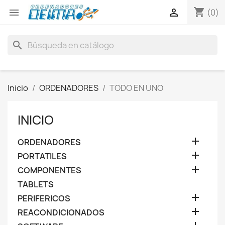
shopping_cart


(0)
search
Inicio
ORDENADORES
TODO EN UNO
INICIO

ORDENADORES

PORTATILES

COMPONENTES
TABLETS

PERIFERICOS

REACONDICIONADOS