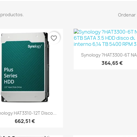
 productos.
Ordenar 
favorite_border
Vista rápida

Synology ?HAT3300-6T NAS
364,65 €
Vista rápida

ology HAT3310-12T Disco...
662,51 €