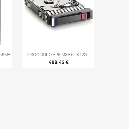
Vista rápida

256MB
DISCO DURO HPE MSA 6TB 12G...
488,42 €