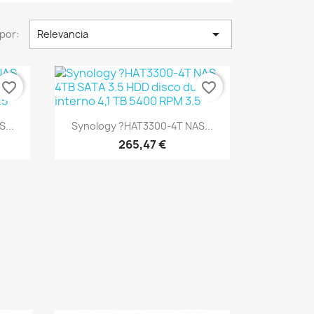

por:
Relevancia
favorite_border
favorite_border
Vista rápida

...
Synology ?HAT3300-4T NAS...
265,47 €