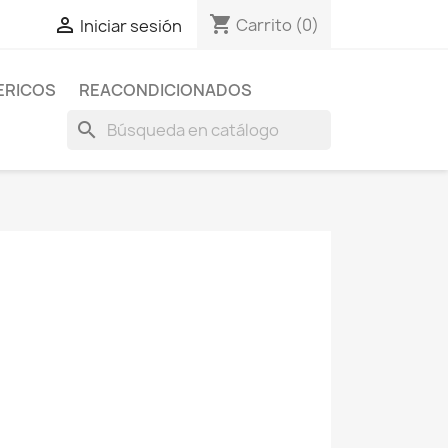
shopping_cart

Carrito
(0)
Iniciar sesión
ERICOS
REACONDICIONADOS
search