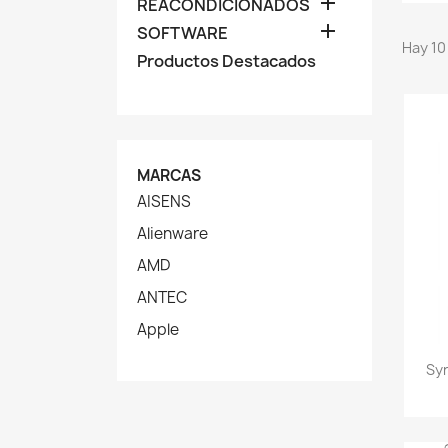

REACONDICIONADOS

SOFTWARE
Hay 10
Productos Destacados
MARCAS
AISENS
Alienware
AMD
ANTEC
Apple
Syn