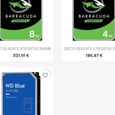
Vista rápida
Vista rápida


O SEAGATE 8TB SATA3 256MB
DISCO SEAGATE 4TB SATA3 
301,91 €
186,87 €
favorite_border