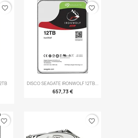
favorite_border
favorite_border
Vista rápida

2TB
DISCO SEAGATE IRONWOLF 12TB...
657,73 €
favorite_border
favorite_border