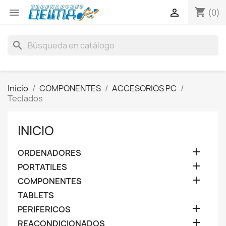
shopping_cart


(0)
search
Inicio
COMPONENTES
ACCESORIOS PC
Teclados
INICIO

ORDENADORES

PORTATILES

COMPONENTES
TABLETS

PERIFERICOS

REACONDICIONADOS