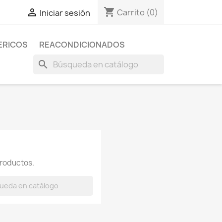
shopping_cart

Carrito
(0)
Iniciar sesión
ERICOS
REACONDICIONADOS
search
roductos.