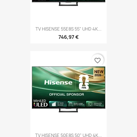
TV HISENSE 55E8S 55" UHD 4K...
746,97 €
favorite_border
TV HISENSE 50E8S 50" UHD 4K...