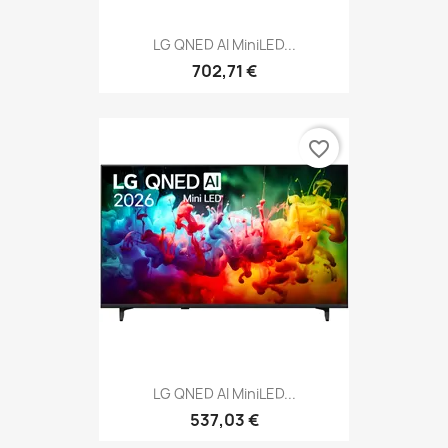
LG QNED AI MiniLED...
702,71 €
favorite_border
LG QNED AI MiniLED...
537,03 €