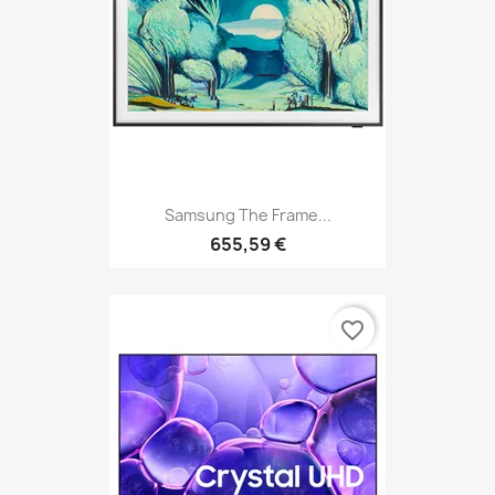
Samsung The Frame...
655,59 €
favorite_border