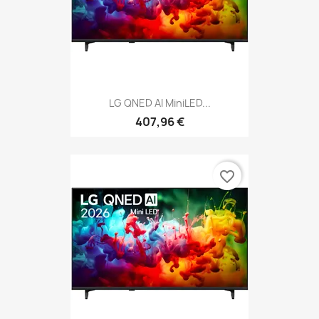
LG QNED AI MiniLED...
407,96 €
favorite_border