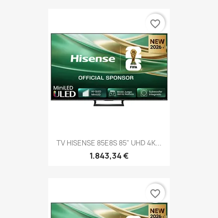
favorite_border
TV HISENSE 85E8S 85" UHD 4K...
1.843,34 €
favorite_border