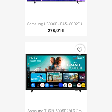
Samsung U8000F UE43U8092FU...
278,01 €
favorite_border
Samsung TU32H5005FK 81,3 Cm...