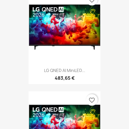
LG QNED AI MiniLED...
483,65 €
favorite_border