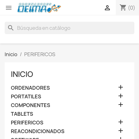
shopping_cart


(0)
search
Inicio
PERIFERICOS
INICIO

ORDENADORES

PORTATILES

COMPONENTES
TABLETS

PERIFERICOS

REACONDICIONADOS