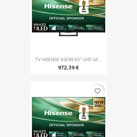
TV HISENSE 65E8S 65" UHD 4K...
972,39 €
favorite_border