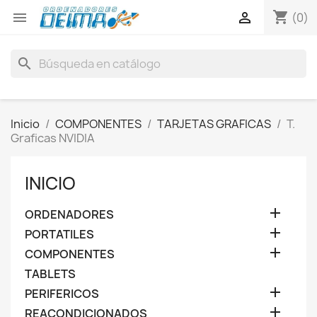
shopping_cart


(0)
search
Inicio
COMPONENTES
TARJETAS GRAFICAS
T.
Graficas NVIDIA
INICIO

ORDENADORES

PORTATILES

COMPONENTES
TABLETS

PERIFERICOS

REACONDICIONADOS