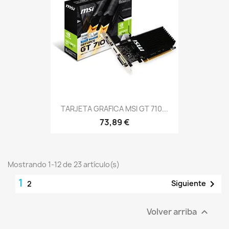
TARJETA GRAFICA MSI GT 710...
73,89 €
Mostrando 1-12 de 23 artículo(s)
1

Siguiente
2
Volver arriba
