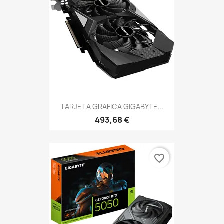
TARJETA GRAFICA GIGABYTE...
493,68 €
favorite_border