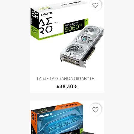
favorite_border
TARJETA GRAFICA GIGABYTE...
438,30 €
favorite_border