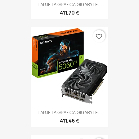
TARJETA GRAFICA GIGABYTE...
411,70 €
favorite_border
TARJETA GRAFICA GIGABYTE...
411,46 €