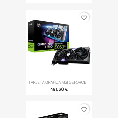
favorite_border
TARJETA GRAFICA MSI GEFORCE...
481,30 €
favorite_border