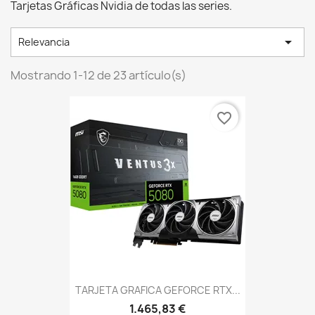
Tarjetas Gráficas Nvidia de todas las series.

Relevancia
Mostrando 1-12 de 23 artículo(s)
favorite_border
TARJETA GRAFICA GEFORCE RTX...
1.465,83 €