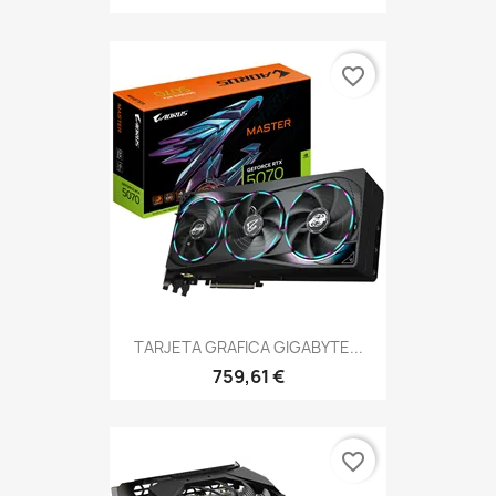
favorite_border
TARJETA GRAFICA GIGABYTE...
759,61 €
favorite_border