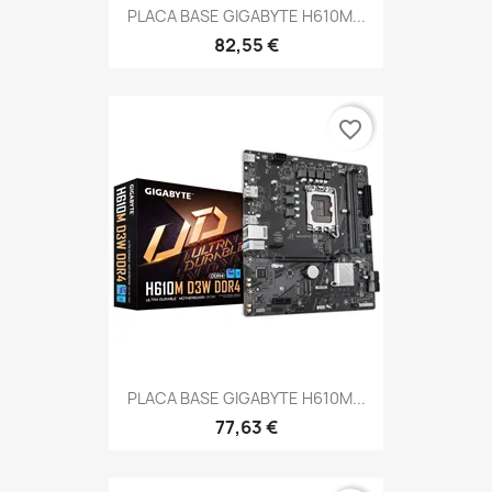
PLACA BASE GIGABYTE H610M...
82,55 €
favorite_border
PLACA BASE GIGABYTE H610M...
77,63 €