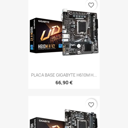
favorite_border
PLACA BASE GIGABYTE H610M H...
66,90 €
favorite_border