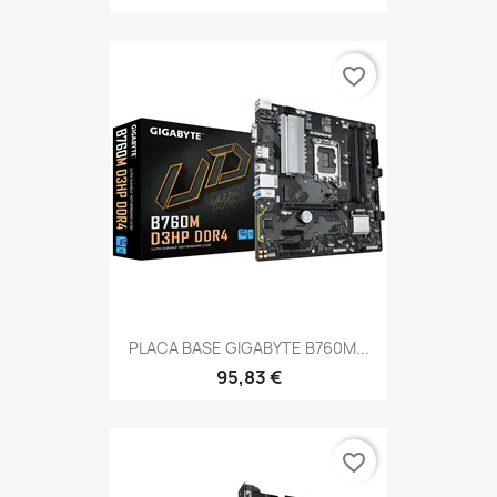
favorite_border
PLACA BASE GIGABYTE B760M...
95,83 €
favorite_border