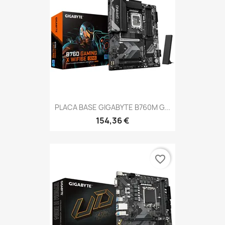
PLACA BASE GIGABYTE B760M G...
154,36 €
favorite_border