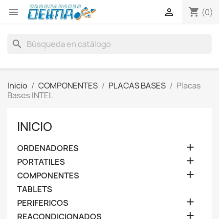
shopping_cart


(0)
search
Inicio
COMPONENTES
PLACAS BASES
Placas
Bases INTEL
INICIO

ORDENADORES

PORTATILES

COMPONENTES
TABLETS

PERIFERICOS

REACONDICIONADOS