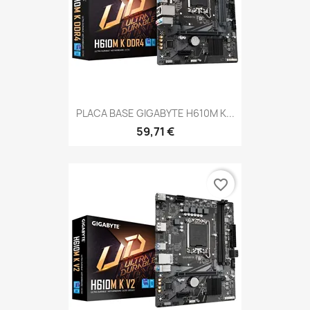
PLACA BASE GIGABYTE H610M K...
59,71 €
favorite_border