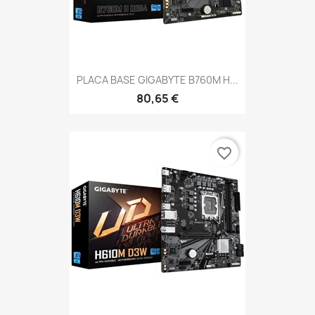
PLACA BASE GIGABYTE B760M H...
80,65 €
favorite_border