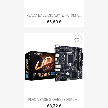
PLACA BASE GIGABYTE H610M K...
65,69 €
favorite_border
PLACA BASE GIGABYTE H610M...
68,32 €