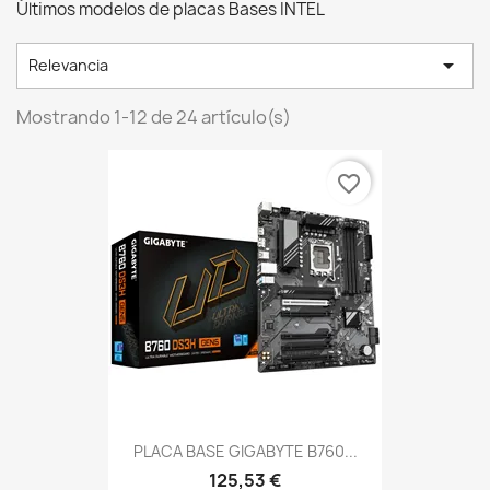
Últimos modelos de placas Bases INTEL

Relevancia
Mostrando 1-12 de 24 artículo(s)
favorite_border
PLACA BASE GIGABYTE B760...
125,53 €