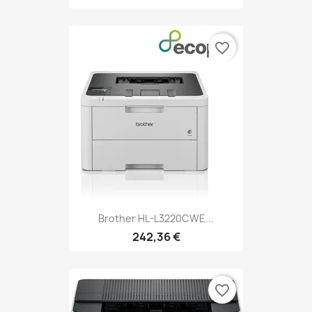
favorite_border
Brother HL-L3220CWE...
242,36 €
favorite_border