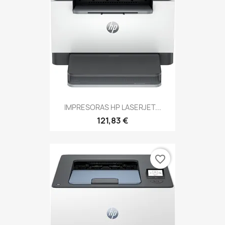
IMPRESORAS HP LASERJET...
121,83 €
favorite_border