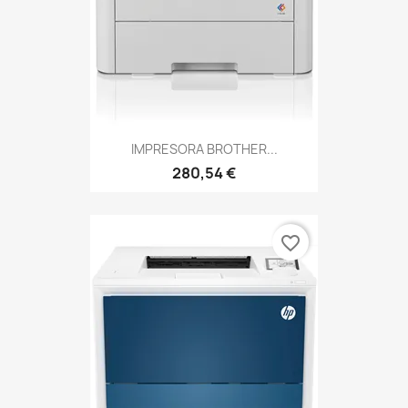
IMPRESORA BROTHER...
280,54 €
favorite_border