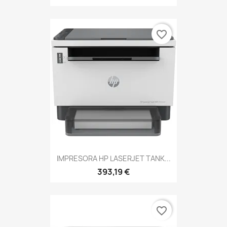
favorite_border
IMPRESORA HP LASERJET TANK...
393,19 €
favorite_border