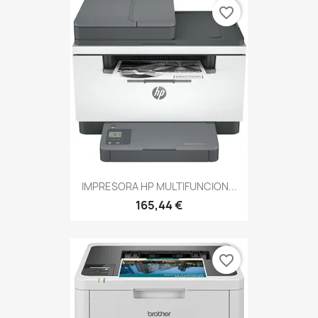
favorite_border
IMPRESORA HP MULTIFUNCION...
165,44 €
favorite_border