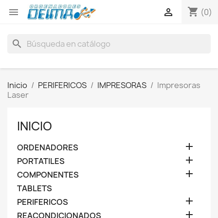
shopping_cart


(0)
search
Inicio
PERIFERICOS
IMPRESORAS
Impresoras
Laser
INICIO

ORDENADORES

PORTATILES

COMPONENTES
TABLETS

PERIFERICOS

REACONDICIONADOS