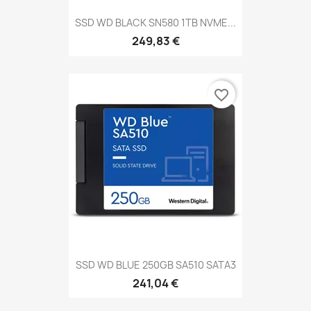
SSD WD BLACK SN580 1TB NVME...
249,83 €
favorite_border
SSD WD BLUE 250GB SA510 SATA3
241,04 €