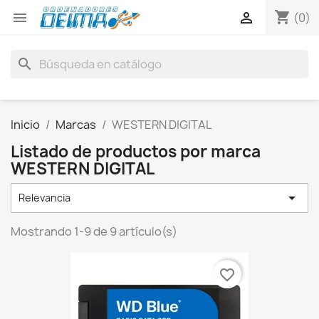
shopping_cart


(0)
search
Inicio
Marcas
WESTERN DIGITAL
Listado de productos por marca
WESTERN DIGITAL

Relevancia
Mostrando 1-9 de 9 artículo(s)
favorite_border