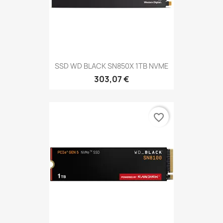
SSD WD BLACK SN850X 1TB NVME
303,07 €
favorite_border