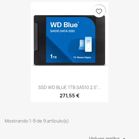
favorite_border
SSD WD BLUE 1TB SA510 2,5"...
271,55 €
Mostrando 1-9 de 9 artículo(s)
Volver arriba