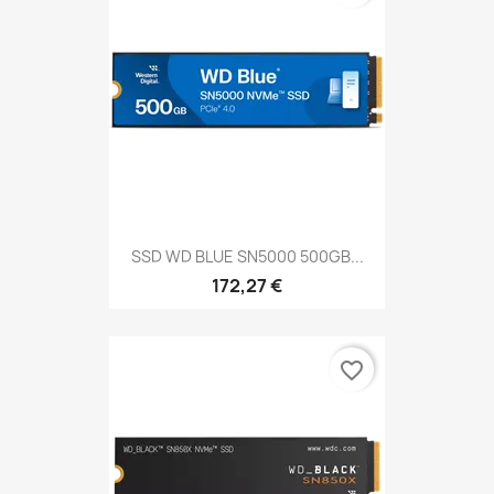
SSD WD BLUE SN5000 500GB...
172,27 €
favorite_border