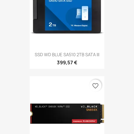
SSD WD BLUE SA510 2TB SATA III
399,57 €
favorite_border