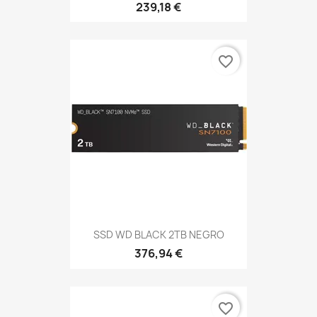
239,18 €
favorite_border
SSD WD BLACK 2TB NEGRO
376,94 €
favorite_border