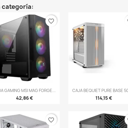
 categoría:
favorite_border
fa
Vista rápida
Vista rápida


A GAMING MSI MAG FORGE...
CAJA BEQUIET PURE BASE 50
42,86 €
114,15 €
favorite_border
fa