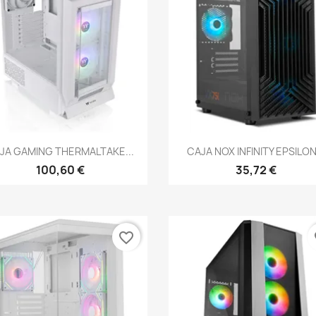
Vista rápida
Vista rápida


JA GAMING THERMALTAKE...
CAJA NOX INFINITY EPSILON.
100,60 €
35,72 €
favorite_border
fa