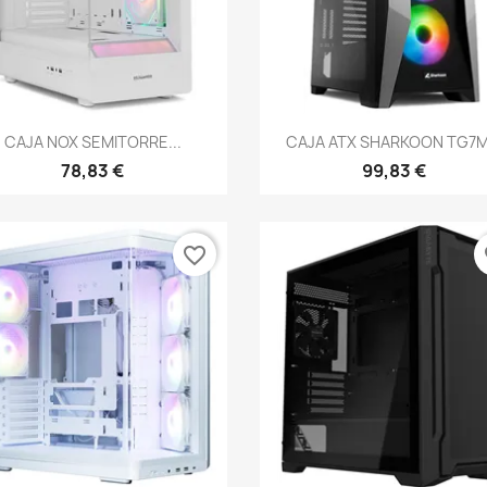
Vista rápida
Vista rápida


CAJA NOX SEMITORRE...
CAJA ATX SHARKOON TG7M.
78,83 €
99,83 €
favorite_border
fa