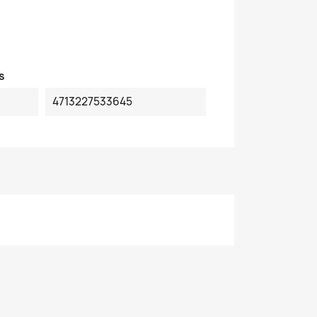
s
4713227533645