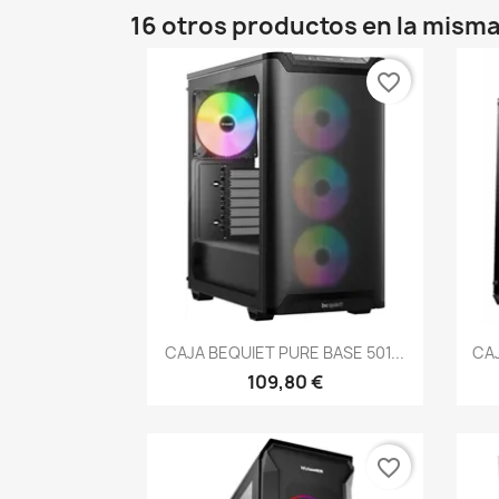
16 otros productos en la misma
favorite_border
Vista rápida

CAJA BEQUIET PURE BASE 501...
CAJ
109,80 €
favorite_border