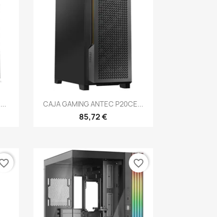
Vista rápida

..
CAJA GAMING ANTEC P20CE...
85,72 €
vorite_border
favorite_border