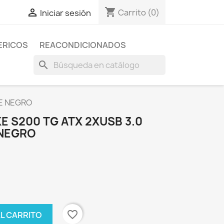
shopping_cart

Carrito
(0)
Iniciar sesión
ERICOS
REACONDICIONADOS
search
TE NEGRO
 S200 TG ATX 2XUSB 3.0
 NEGRO
favorite_border
AL CARRITO