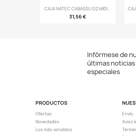
Vista rápida

CAJA NATEC CABASSU G2 MIDI...
CAJ
31,56 €
Infórmese de n
últimas noticias
especiales
PRODUCTOS
NUES
Ofertas
Envío
Novedades
Aviso l
Los más vendidos
Términ