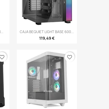
Vista rápida

..
CAJA BEQUIET LIGHT BASE 600...
119,49 €
vorite_border
favorite_border