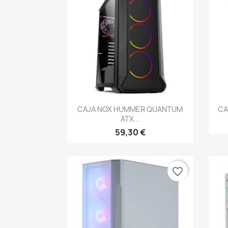
Vista rápida

CAJA NOX HUMMER QUANTUM
CA
ATX...
59,30 €
favorite_border