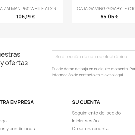
Vista rápida
Vista rápida


A ZALMAN P60 WHITE ATX 3...
CAJA GAMING GIGABYTE C102
106,19 €
65,05 €
uestras
 y ofertas
Puede darse de baja en cualquier momento. Para
información de contacto en el aviso legal.
TRA EMPRESA
SU CUENTA
Seguimiento del pedido
egal
Iniciar sesión
os y condiciones
Crear una cuenta