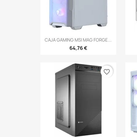
Vista rápida

CAJA GAMING MSI MAG FORGE...
64,76 €
favorite_border