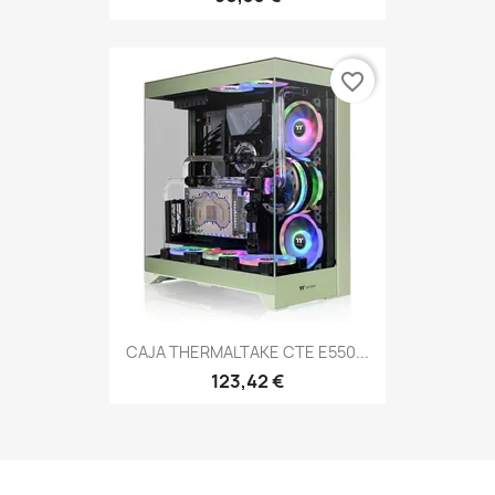
favorite_border
CAJA THERMALTAKE CTE E550...
123,42 €