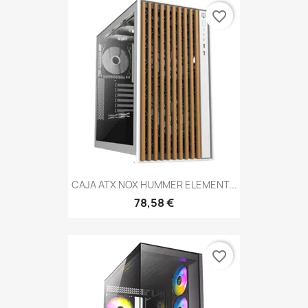
favorite_border
CAJA ATX NOX HUMMER ELEMENT...
78,58 €
favorite_border