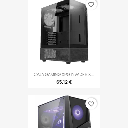
favorite_border
CAJA GAMING XPG INVADER X...
65,12 €
favorite_border