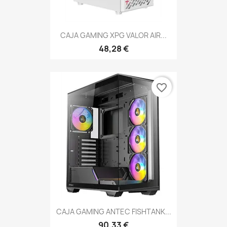
CAJA GAMING XPG VALOR AIR...
48,28 €
favorite_border
CAJA GAMING ANTEC FISHTANK...
90,33 €