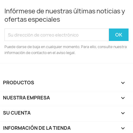
Infórmese de nuestras últimas noticias y
ofertas especiales
Puede darse de baja en cualquier momento. Para ello, consulte nuestra
información de contacto en el aviso legal.
PRODUCTOS

NUESTRA EMPRESA

SU CUENTA

INFORMACIÓN DE LA TIENDA
keyboard_arrow_down