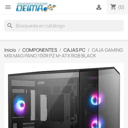
shopping_cart


(0)
search
Inicio
COMPONENTES
CAJAS PC
CAJA GAMING
MSI MAG PANO 100R PZ M-ATX RGB BLACK