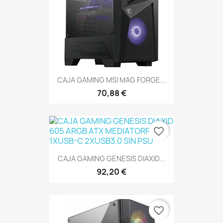
CAJA GAMING MSI MAG FORGE...
70,88 €
favorite_border
CAJA GAMING GENESIS DIAXID...
92,20 €
favorite_border