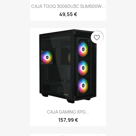
CAJA TOOQ 3006DU3C SLIM500W...
49,55 €
favorite_border
CAJA GAMING XPG...
157,99 €