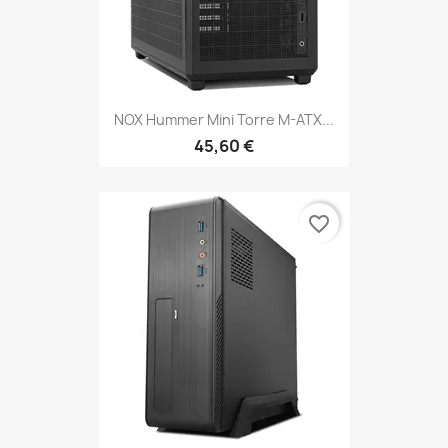
NOX Hummer Mini Torre M-ATX...
45,60 €
favorite_border