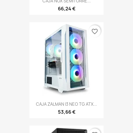
CAJA NOX SEMITORRE...
66,24 €
favorite_border
CAJA ZALMAN I3 NEO TG ATX...
53,66 €