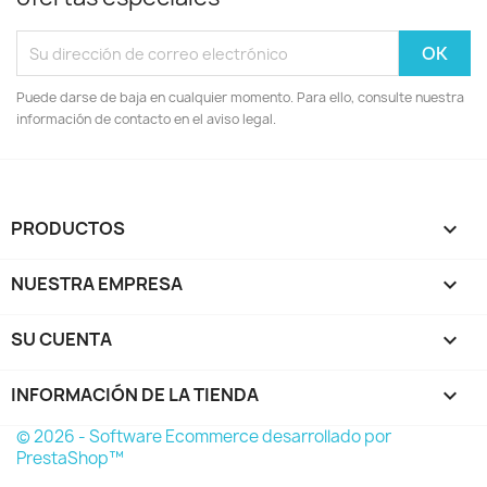
Puede darse de baja en cualquier momento. Para ello, consulte nuestra
información de contacto en el aviso legal.
PRODUCTOS

NUESTRA EMPRESA

SU CUENTA

INFORMACIÓN DE LA TIENDA
keyboard_arrow_down
© 2026 - Software Ecommerce desarrollado por
PrestaShop™