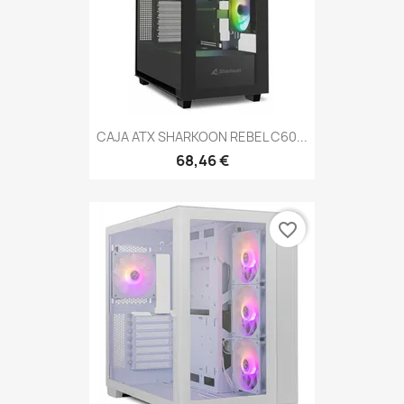
CAJA ATX SHARKOON REBEL C60...
68,46 €
favorite_border