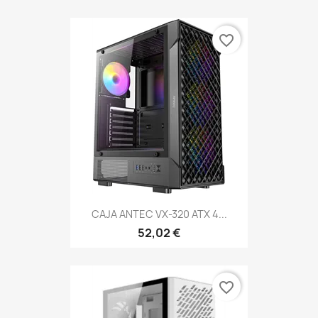
favorite_border
CAJA ANTEC VX-320 ATX 4...
52,02 €
favorite_border