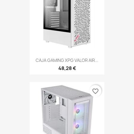
CAJA GAMING XPG VALOR AIR...
48,28 €
favorite_border