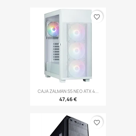
favorite_border
CAJA ZALMAN S5 NEO ATX 4...
47,46 €
favorite_border