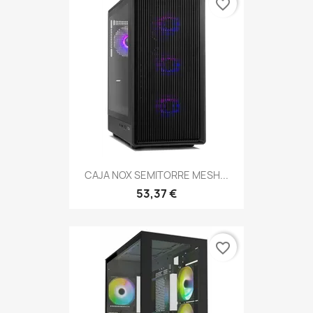
favorite_border
CAJA NOX SEMITORRE MESH...
53,37 €
favorite_border