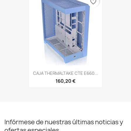
favorite_border
CAJA THERMALTAKE CTE E660...
160,20 €
Infórmese de nuestras últimas noticias y
ofertas especiales