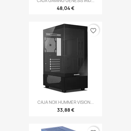
CAJA GAMING GENESIS IRID...
48,04 €
favorite_border
CAJA NOX HUMMER VISION...
33,88 €