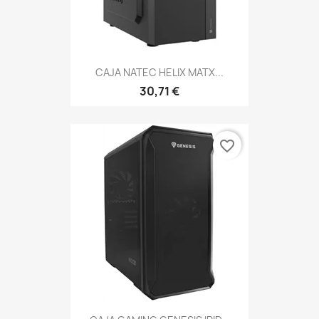
CAJA NATEC HELIX MATX...
30,71 €
favorite_border