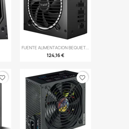
Vista rápida

.
FUENTE ALIMENTACION BEQUIET...
124,16 €
vorite_border
favorite_border