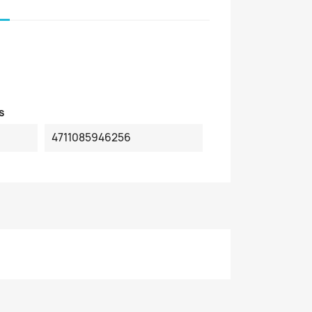
s
4711085946256