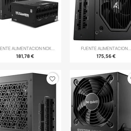
Vista rápida
Vista rápida


ENTE ALIMENTACION NOX...
FUENTE ALIMENTACION..
181,78 €
175,56 €
favorite_border
fa