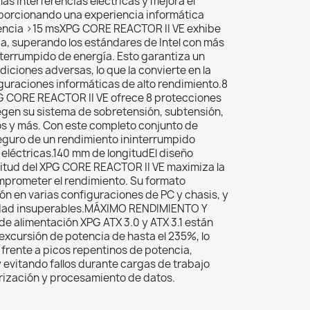
las interferencias eléctricas y mejora el
oporcionando una experiencia informática
tencia >15 msXPG CORE REACTOR II VE exhibe
a, superando los estándares de Intel con más
nterrumpido de energía. Esto garantiza un
iciones adversas, lo que la convierte en la
guraciones informáticas de alto rendimiento.8
G CORE REACTOR II VE ofrece 8 protecciones
egen su sistema de sobretensión, subtensión,
os y más. Con este completo conjunto de
eguro de un rendimiento ininterrumpido
 eléctricas.140 mm de longitudEl diseño
tud del XPG CORE REACTOR II VE maximiza la
omprometer el rendimiento. Su formato
ción en varias configuraciones de PC y chasis, y
lidad insuperables.MÁXIMO RENDIMIENTO Y
de alimentación XPG ATX 3.0 y ATX 3.1 están
excursión de potencia de hasta el 235%, lo
 frente a picos repentinos de potencia,
y evitando fallos durante cargas de trabajo
rización y procesamiento de datos.