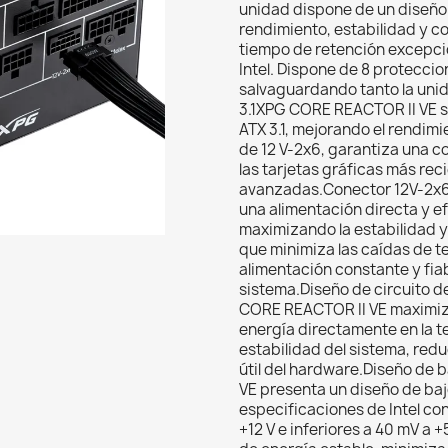
unidad dispone de un diseño 
rendimiento, estabilidad y co
tiempo de retención excepci
Intel. Dispone de 8 proteccio
salvaguardando tanto la uni
3.1XPG CORE REACTOR II VE s
ATX 3.1, mejorando el rendimi
de 12 V-2x6, garantiza una c
las tarjetas gráficas más rec
avanzadas.Conector 12V-2x6E
una alimentación directa y e
maximizando la estabilidad y 
que minimiza las caídas de te
alimentación constante y fia
sistema.Diseño de circuito d
CORE REACTOR II VE maximiza l
energía directamente en la te
estabilidad del sistema, redu
útil del hardware.Diseño de
VE presenta un diseño de baj
especificaciones de Intel con
+12 V e inferiores a 40 mV a +