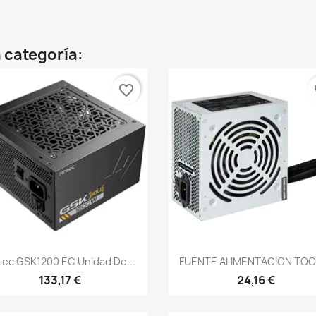
 categoría:
favorite_border
fa
Vista rápida
Vista rápida


tec GSK1200 EC Unidad De...
FUENTE ALIMENTACION TOOQ
133,17 €
24,16 €