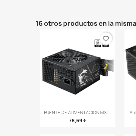
16 otros productos en la misma
favorite_border
Vista rápida

FUENTE DE ALIMENTACION MSI...
An
78,69 €