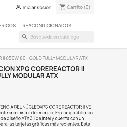
shopping_cart

Carrito
(0)
Iniciar sesión
ERICOS
REACONDICIONADOS
search
II 850W 80+ GOLD FULLY MODULAR ATX
CION XPG COREREACTOR II
ULLY MODULAR ATX
ENCIA DEL NÚCLEOXPG CORE REACTOR II VE
iente suministro de energía. Es compatible con
 de diseño ATX 3.1 de Intel y cuenta con un
ra las tarjetas gráficas más recientes. Esta