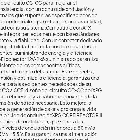
de circuito CC-CC para mejorar el
nsistencia, con un control de ondulación y
onales que superan las especificaciones de
nes industriales que refuerzan su durabilidad,
dad como su sistema.Compatible con ATX
e integra perfectamente con los estándares
ento y la fiabilidad. Con un conector dedicado
ompatibilidad perfecta con los requisitos de
ientes, suministrando energía y eficiencia
l conector 12V-2x6 suministrado garantiza
ficiente de los componentes críticos,
el rendimiento del sistema. Este conector,
nsión y optimiza la eficiencia, garantiza una
ble para las exigentes necesidades de su
e CC a CCEl diseño del circuito CC-CC del XPG
a eficiencia y la fiabilidad convirtiendo la
nsión de salida necesaria. Esto mejora la
ce la generación de calor y prolonga la vida
 bajo ruido de ondulaciónXPG CORE REACTOR II
o ruido de ondulación, que supera las
 niveles de ondulación inferiores a 60 mV a
5 V y +3,3 V. Esto garantiza una alimentación