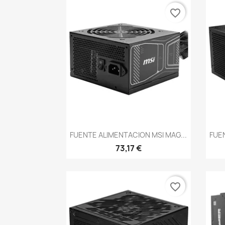
favorite_border
Vista rápida

FUENTE ALIMENTACION MSI MAG...
FUEN
73,17 €
favorite_border