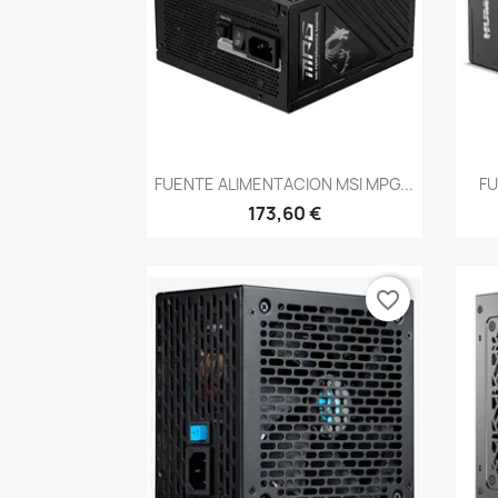
Vista rápida

FUENTE ALIMENTACION MSI MPG...
FU
173,60 €
favorite_border