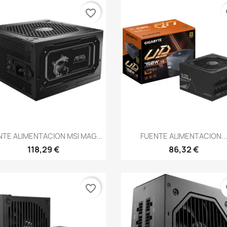
favorite_border
fa
Vista rápida
Vista rápida


TE ALIMENTACION MSI MAG...
FUENTE ALIMENTACION..
118,29 €
86,32 €
favorite_border
fa