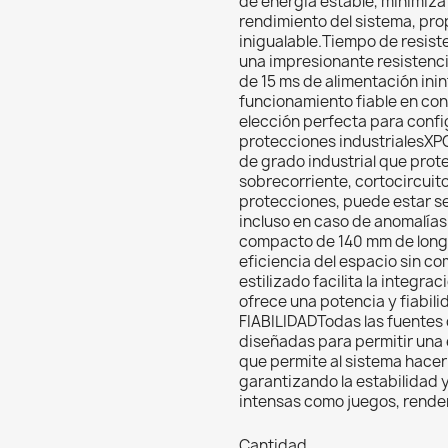
de energía estable, minimiza 
rendimiento del sistema, pr
inigualable.Tiempo de resis
una impresionante resistenci
de 15 ms de alimentación ini
funcionamiento fiable en cond
elección perfecta para confi
protecciones industrialesXP
de grado industrial que prot
sobrecorriente, cortocircuit
protecciones, puede estar s
incluso en caso de anomalías
compacto de 140 mm de longi
eficiencia del espacio sin c
estilizado facilita la integra
ofrece una potencia y fiabi
FIABILIDADTodas las fuentes 
diseñadas para permitir una 
que permite al sistema hacer
garantizando la estabilidad 
intensas como juegos, rende
Cantidad