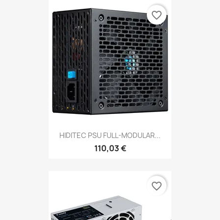
favorite_border
HIDITEC PSU FULL-MODULAR...
110,03 €
favorite_border