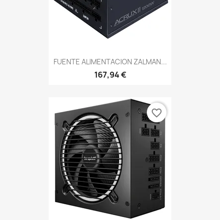
FUENTE ALIMENTACION ZALMAN...
167,94 €
favorite_border