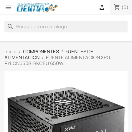
shopping_cart


(0)
search
Inicio
COMPONENTES
FUENTES DE
ALIMENTACION
FUENTE ALIMENTACION XPG
PYLON650B-BKCEU 650W