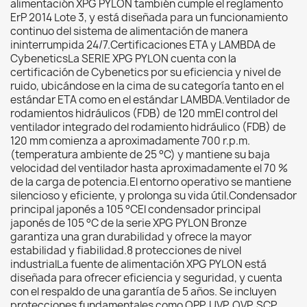
alimentación XPG PYLON también cumple el reglamento
ErP 2014 Lote 3, y está diseñada para un funcionamiento
continuo del sistema de alimentación de manera
ininterrumpida 24/7.Certificaciones ETA y LAMBDA de
CybeneticsLa SERIE XPG PYLON cuenta con la
certificación de Cybenetics por su eficiencia y nivel de
ruido, ubicándose en la cima de su categoría tanto en el
estándar ETA como en el estándar LAMBDA.Ventilador de
rodamientos hidráulicos (FDB) de 120 mmEl control del
ventilador integrado del rodamiento hidráulico (FDB) de
120 mm comienza a aproximadamente 700 r.p.m.
(temperatura ambiente de 25 °C) y mantiene su baja
velocidad del ventilador hasta aproximadamente el 70 %
de la carga de potencia.El entorno operativo se mantiene
silencioso y eficiente, y prolonga su vida útil.Condensador
principal japonés a 105 °CEl condensador principal
japonés de 105 °C de la serie XPG PYLON Bronze
garantiza una gran durabilidad y ofrece la mayor
estabilidad y fiabilidad.8 protecciones de nivel
industrialLa fuente de alimentación XPG PYLON está
diseñada para ofrecer eficiencia y seguridad, y cuenta
con el respaldo de una garantía de 5 años. Se incluyen
protecciones fundamentales como OPP, UVP, OVP, SCP,