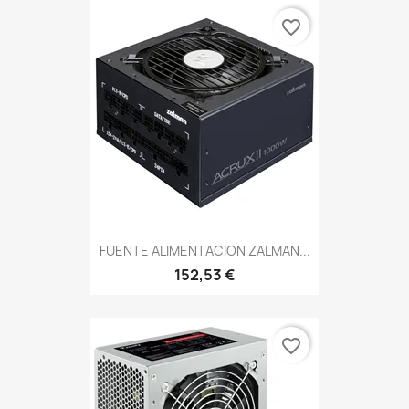
favorite_border
FUENTE ALIMENTACION ZALMAN...
152,53 €
favorite_border