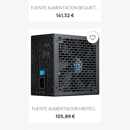
FUENTE ALIMENTACION BEQUIET...
141,32 €
favorite_border
FUENTE ALIMENTACION HIDITEC...
105,89 €