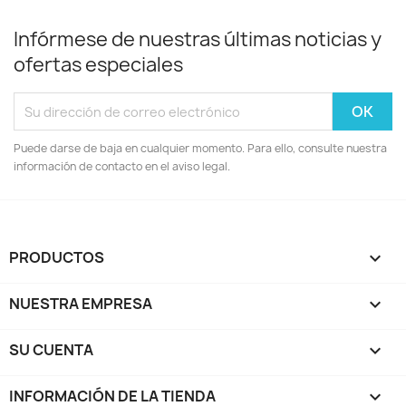
Infórmese de nuestras últimas noticias y
ofertas especiales
Puede darse de baja en cualquier momento. Para ello, consulte nuestra
información de contacto en el aviso legal.
PRODUCTOS

NUESTRA EMPRESA

SU CUENTA

INFORMACIÓN DE LA TIENDA
keyboard_arrow_down