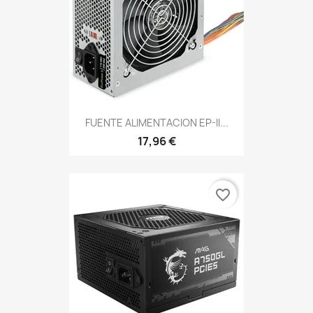
FUENTE ALIMENTACION EP-II...
17,96 €
favorite_border