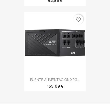
42,86 €
favorite_border
FUENTE ALIMENTACION XPG...
155,09 €