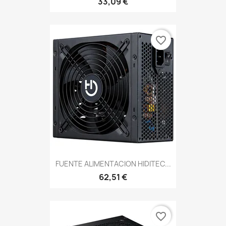
33,09 €
favorite_border
FUENTE ALIMENTACION HIDITEC...
62,51 €
favorite_border