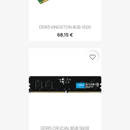
DDR3 KINGSTON 8GB 1600
68,15 €
favorite_border
DDR5 CRUCIAL 8GB 5600