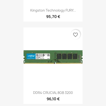
Kingston Technology FURY...
95,70 €
favorite_border
DDR4 CRUCIAL 8GB 3200
96,10 €