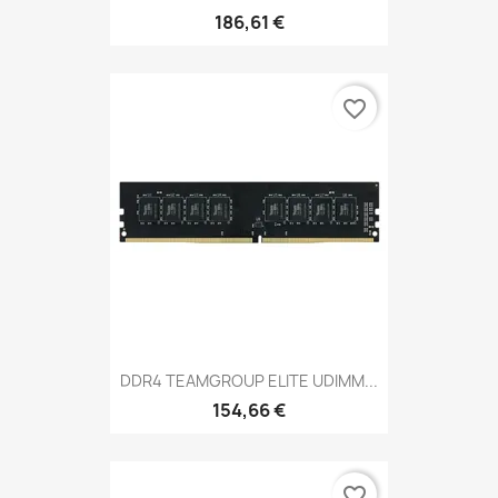
186,61 €
favorite_border
DDR4 TEAMGROUP ELITE UDIMM...
154,66 €
favorite_border