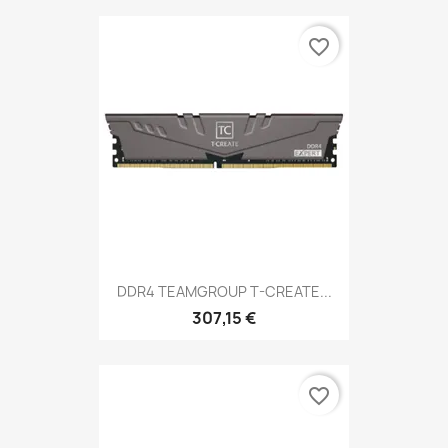
favorite_border
DDR4 TEAMGROUP T-CREATE...
307,15 €
favorite_border