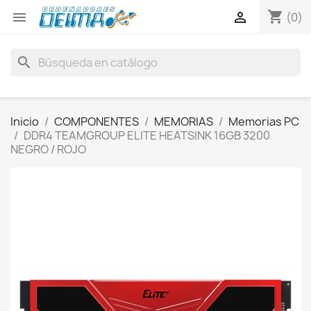
shopping_cart


(0)
search
Inicio
COMPONENTES
MEMORIAS
Memorias PC
DDR4 TEAMGROUP ELITE HEATSINK 16GB 3200
NEGRO / ROJO