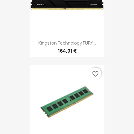
Kingston Technology FURY...
164,91 €
favorite_border