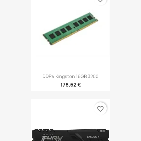
DDR4 Kingston 16GB 3200
178,62 €
favorite_border