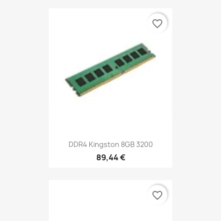
favorite_border
DDR4 Kingston 8GB 3200
89,44 €
favorite_border