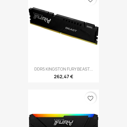
DDR5 KINGSTON FURY BEAST...
262,47 €
favorite_border