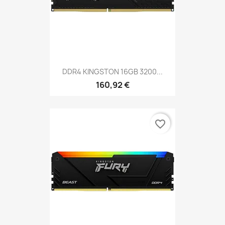
DDR4 KINGSTON 16GB 3200...
160,92 €
favorite_border