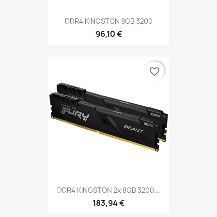
DDR4 KINGSTON 8GB 3200
96,10 €
favorite_border
DDR4 KINGSTON 2x 8GB 3200...
183,94 €