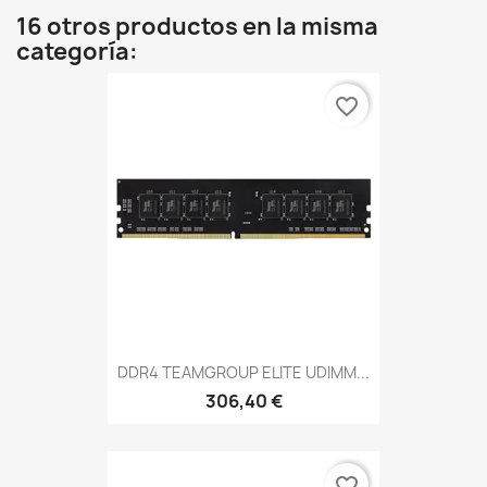
16 otros productos en la misma
categoría:
favorite_border
DDR4 TEAMGROUP ELITE UDIMM...
306,40 €
favorite_border