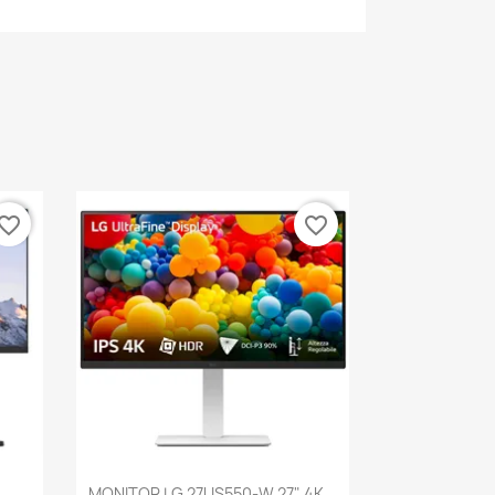
vorite_border
favorite_border
Vista rápida

MONITOR LG 27US550-W 27" 4K...