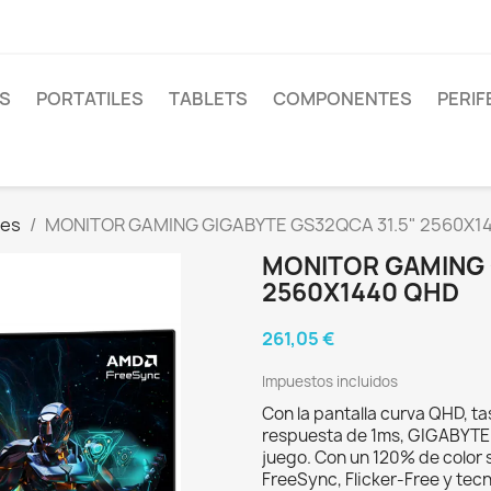
S
PORTATILES
TABLETS
COMPONENTES
PERIF
res
MONITOR GAMING GIGABYTE GS32QCA 31.5" 2560X1
MONITOR GAMING 
2560X1440 QHD
261,05 €
Impuestos incluidos
Con la pantalla curva QHD, t
respuesta de 1ms, GIGABYTE 
juego. Con un 120% de color 
FreeSync, Flicker-Free y tec