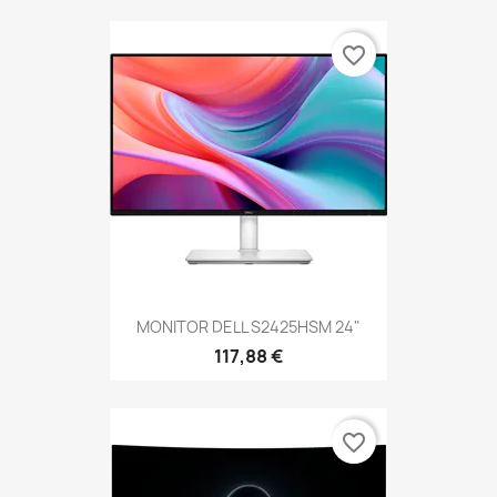
favorite_border
MONITOR DELL S2425HSM 24"
117,88 €
favorite_border