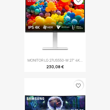
favorite_border
MONITOR LG 27US550-W 27" 4K...
230,08 €
favorite_border