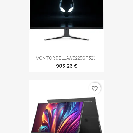
MONITOR DELL AW3225QF 32"...
903,23 €
favorite_border