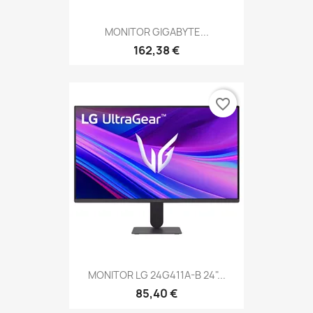
MONITOR GIGABYTE...
162,38 €
favorite_border
MONITOR LG 24G411A-B 24"...
85,40 €