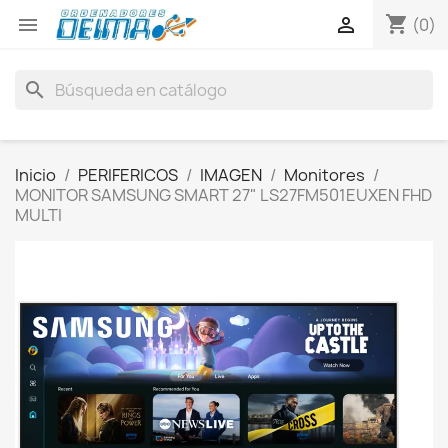
shopping_cart


(0)
search
Inicio
PERIFERICOS
IMAGEN
Monitores
MONITOR SAMSUNG SMART 27" LS27FM501EUXEN FHD
MULTI