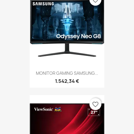
favorite_border
MONITOR GAMING SAMSUNG...
1.542,34 €
favorite_border