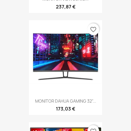
237,87 €
favorite_border
MONITOR DAHUA GAMING 32"...
173,03 €