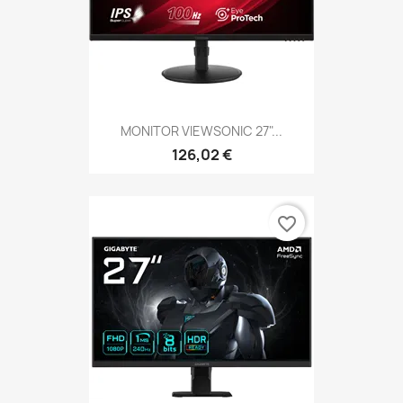
MONITOR VIEWSONIC 27"...
126,02 €
favorite_border