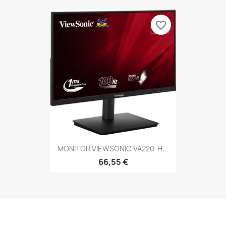
favorite_border
MONITOR VIEWSONIC VA220-H...
66,55 €