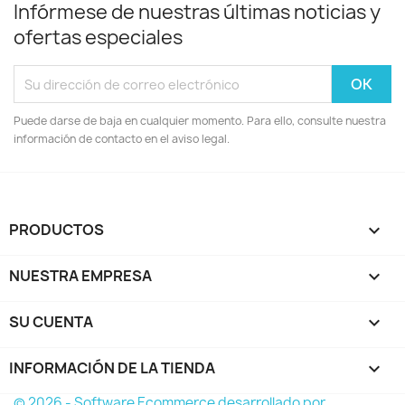
Infórmese de nuestras últimas noticias y
ofertas especiales
Puede darse de baja en cualquier momento. Para ello, consulte nuestra
información de contacto en el aviso legal.
PRODUCTOS

NUESTRA EMPRESA

SU CUENTA

INFORMACIÓN DE LA TIENDA
keyboard_arrow_down
© 2026 - Software Ecommerce desarrollado por