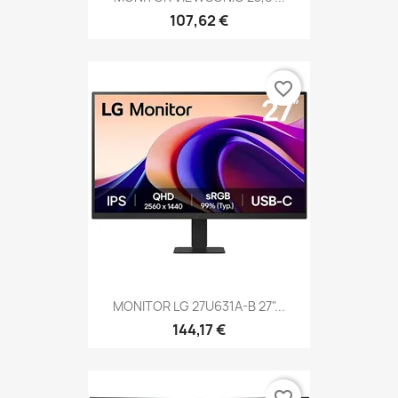
107,62 €
favorite_border
MONITOR LG 27U631A-B 27"...
144,17 €