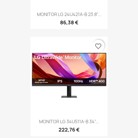
MONITOR LG 24U421A-B 23.8"...
86,38 €
favorite_border
MONITOR LG 34U511A-B 34"...
222,76 €