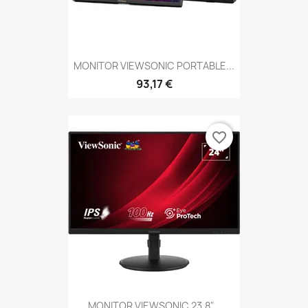
MONITOR VIEWSONIC PORTABLE...
93,17 €
favorite_border
MONITOR VIEWSONIC 23,8"...