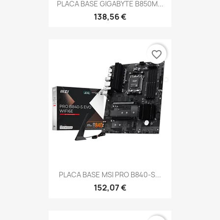
PLACA BASE GIGABYTE B850M...
138,56 €
favorite_border
PLACA BASE MSI PRO B840-S...
152,07 €