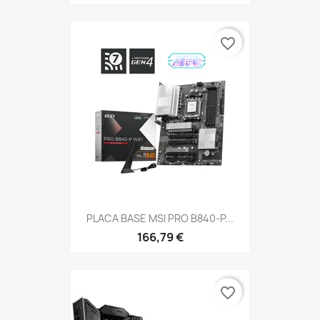
favorite_border
PLACA BASE MSI PRO B840-P...
166,79 €
favorite_border