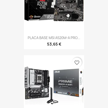
PLACA BASE MSI A520M-A PRO...
53,65 €
favorite_border