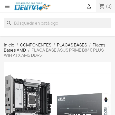
shopping_cart


(0)
search
Inicio
COMPONENTES
PLACAS BASES
Placas
Bases AMD
PLACA BASE ASUS PRIME B840 PLUS
WIFI ATX AM5 DDR5