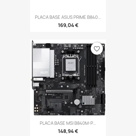
PLACA BASE ASUS PRIME B840...
169,04 €
favorite_border
PLACA BASE MSI B840M-P...
148,94 €