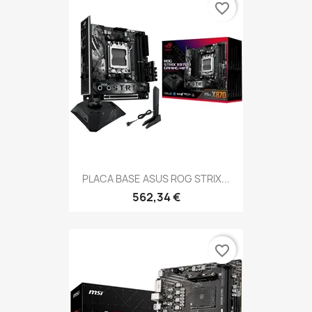
favorite_border
PLACA BASE ASUS ROG STRIX...
562,34 €
favorite_border