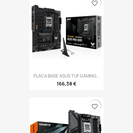
favorite_border
PLACA BASE ASUS TUF GAMING...
166,38 €
favorite_border