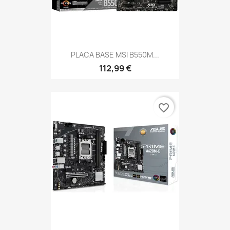
PLACA BASE MSI B550M...
112,99 €
favorite_border