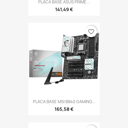
PLACA BASE ASUS PRIME...
141,49 €
favorite_border
PLACA BASE MSI B840 GAMING...
165,58 €