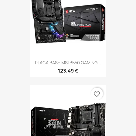
PLACA BASE MSI B550 GAMING...
123,49 €
favorite_border