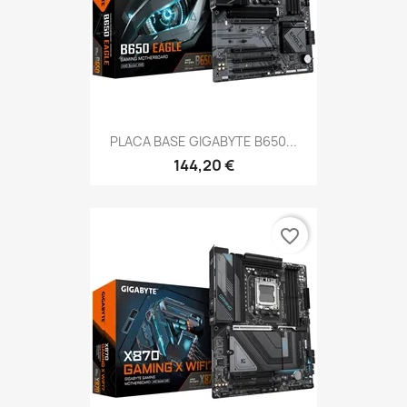
PLACA BASE GIGABYTE B650...
144,20 €
favorite_border