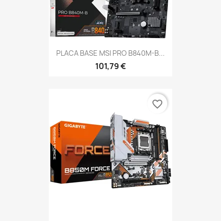
PLACA BASE MSI PRO B840M-B...
101,79 €
favorite_border