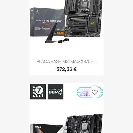
PLACA BASE MSI MAG X870E...
372,32 €
favorite_border