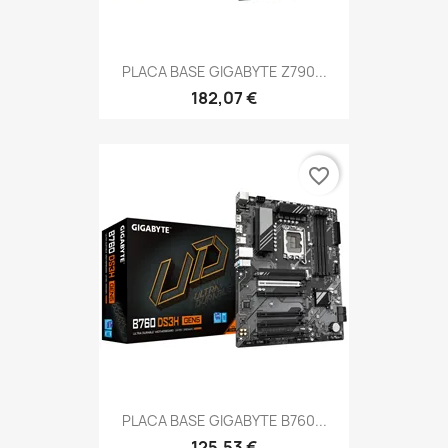
PLACA BASE GIGABYTE Z790...
182,07 €
favorite_border
PLACA BASE GIGABYTE B760...
125,53 €