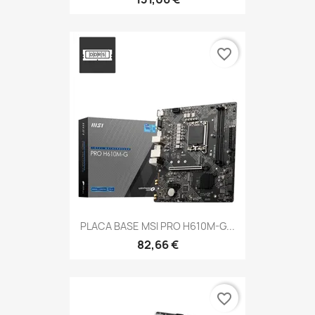
favorite_border
PLACA BASE MSI PRO H610M-G...
82,66 €
favorite_border