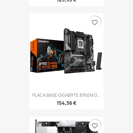
favorite_border
PLACA BASE GIGABYTE B760M G...
154,36 €
favorite_border