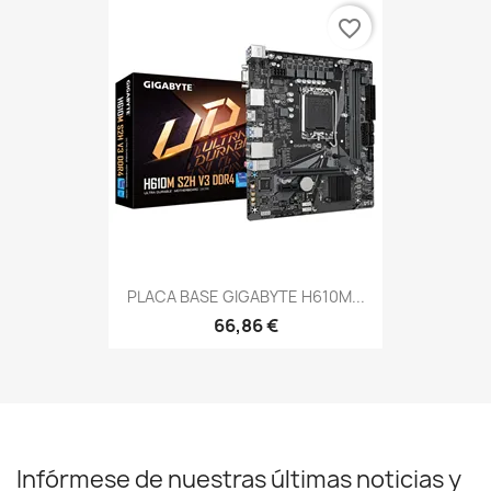
favorite_border
PLACA BASE GIGABYTE H610M...
66,86 €
Infórmese de nuestras últimas noticias y