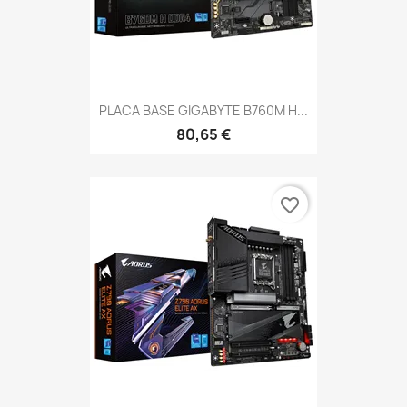
PLACA BASE GIGABYTE B760M H...
80,65 €
favorite_border