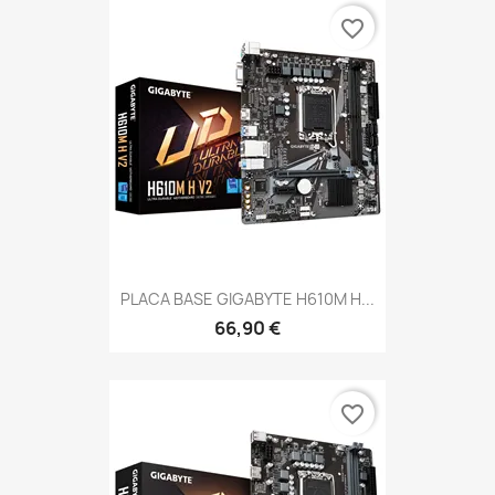
favorite_border
PLACA BASE GIGABYTE H610M H...
66,90 €
favorite_border