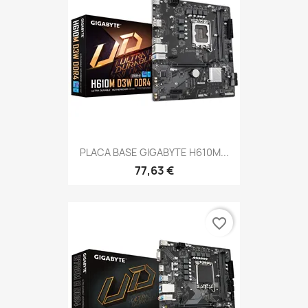
PLACA BASE GIGABYTE H610M...
77,63 €
favorite_border