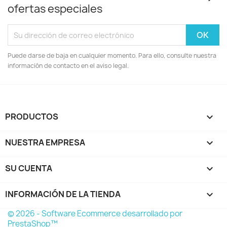
ofertas especiales
Puede darse de baja en cualquier momento. Para ello, consulte nuestra
información de contacto en el aviso legal.
PRODUCTOS

NUESTRA EMPRESA

SU CUENTA

INFORMACIÓN DE LA TIENDA
keyboard_arrow_down
© 2026 - Software Ecommerce desarrollado por
PrestaShop™