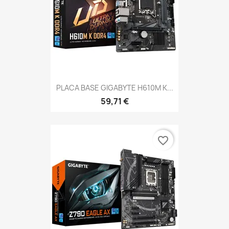
PLACA BASE GIGABYTE H610M K...
59,71 €
favorite_border