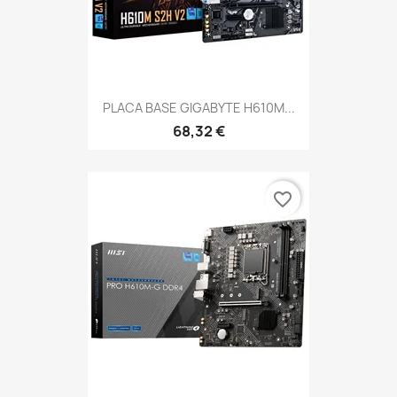
PLACA BASE GIGABYTE H610M...
68,32 €
favorite_border