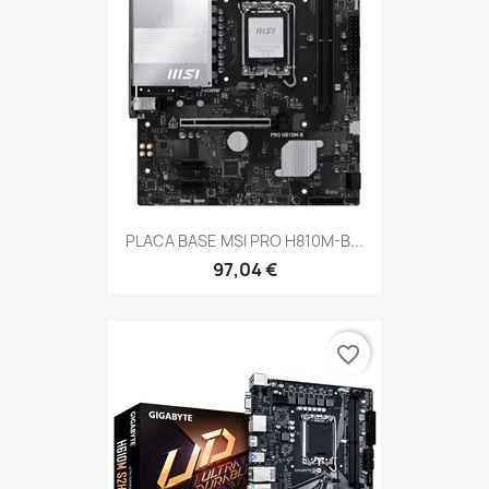
PLACA BASE MSI PRO H810M-B...
97,04 €
favorite_border