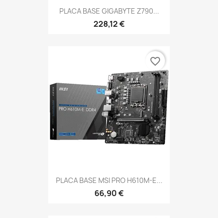
PLACA BASE GIGABYTE Z790...
228,12 €
favorite_border
PLACA BASE MSI PRO H610M-E...
66,90 €