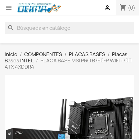
shopping_cart


(0)
search
Inicio
COMPONENTES
PLACAS BASES
Placas
Bases INTEL
PLACA BASE MSI PRO B760-P WIFI 1700
ATX 4XDDR4