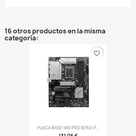
16 otros productos en la misma
categoría:
favorite_border
PLACA BASE MSI PRO B760-P...
131,06 €