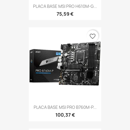
PLACA BASE MSI PRO H610M-G...
75,59 €
favorite_border
PLACA BASE MSI PRO B760M-P...
100,37 €