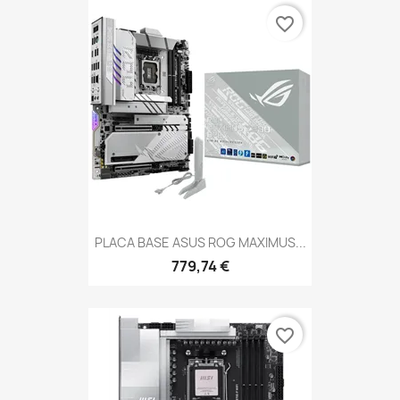
favorite_border
PLACA BASE ASUS ROG MAXIMUS...
779,74 €
favorite_border