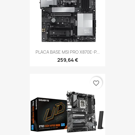
PLACA BASE MSI PRO X870E-P...
259,64 €
favorite_border