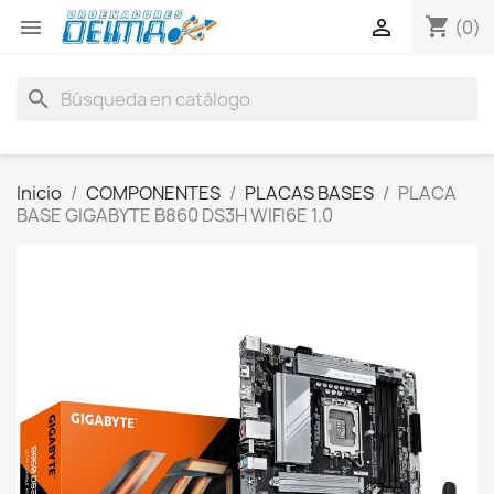
shopping_cart


(0)
search
Inicio
COMPONENTES
PLACAS BASES
PLACA
BASE GIGABYTE B860 DS3H WIFI6E 1.0