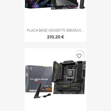
PLACA BASE GIGABYTE B860M A...
210,20 €
favorite_border