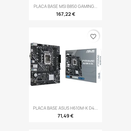
PLACA BASE MSI B850 GAMING...
167,22 €
favorite_border
PLACA BASE ASUS H610M-K D4...
71,49 €