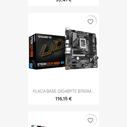
favorite_border
PLACA BASE GIGABYTE B760M...
116,15 €
favorite_border