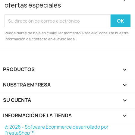
ofertas especiales
Puede darse de baja en cualquier momento. Para ello, consulte nuestra
información de contacto en el aviso legal.
PRODUCTOS

NUESTRA EMPRESA

SU CUENTA

INFORMACIÓN DE LA TIENDA
keyboard_arrow_down
© 2026 - Software Ecommerce desarrollado por
PrestaShop™