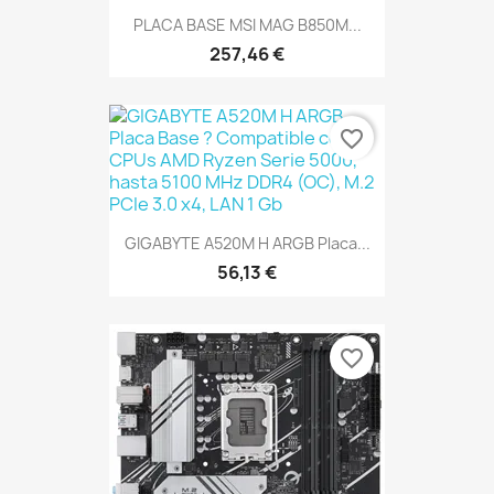
PLACA BASE MSI MAG B850M...
257,46 €
favorite_border
GIGABYTE A520M H ARGB Placa...
56,13 €
favorite_border