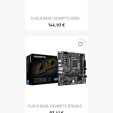
PLACA BASE GIGABYTE B760...
144,93 €
favorite_border
PLACA BASE GIGABYTE B760M E...
93,41 €