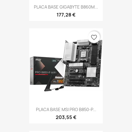
PLACA BASE GIGABYTE B860M...
177,28 €
favorite_border
PLACA BASE MSI PRO B850-P...
203,55 €