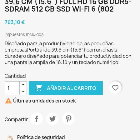
39,6 CM (15.6") FULL HD 16 GB DDR5-
SDRAM 512 GB SSD WI-FI 6 (802
763,10 €
Impuestos incluidos
Diseñado para la productividad de las pequeñas
empresasPortátil de 39,6 cm (15,6") con un chasis
duradero diseñado para potenciar tu productividad con
una pantalla amplia de 16:10 y un teclado numérico.
Cantidad

favorite_border
AÑADIR AL CARRITO

Últimas unidades en stock
Compartir
Política de seguridad