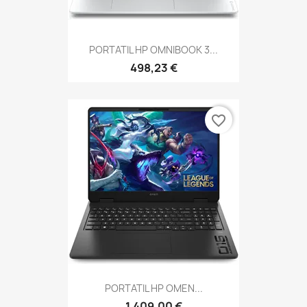
PORTATIL HP OMNIBOOK 3...
498,23 €
favorite_border
PORTATIL HP OMEN...
1.409,00 €