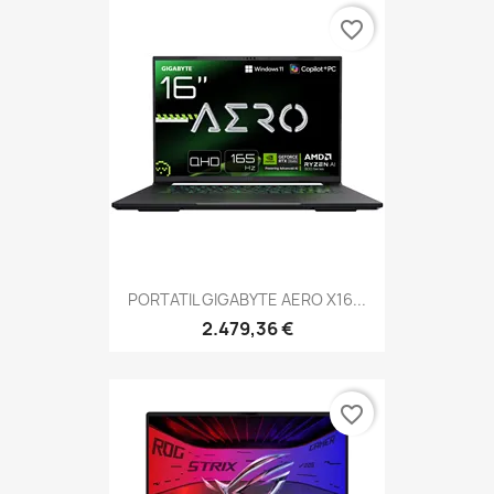
favorite_border
PORTATIL GIGABYTE AERO X16...
2.479,36 €
favorite_border