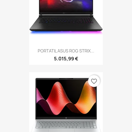
PORTATIL ASUS ROG STRIX...
5.015,99 €
favorite_border