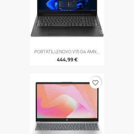
PORTATIL LENOVO V15 G4 AMN...
444,99 €
favorite_border