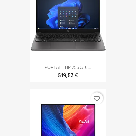
PORTATIL HP 255 G10...
519,53 €
favorite_border