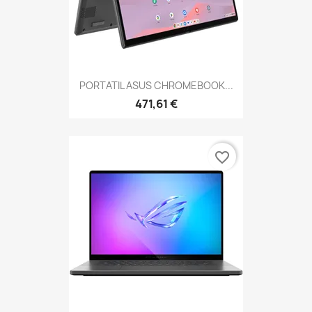
PORTATIL ASUS CHROMEBOOK...
471,61 €
favorite_border