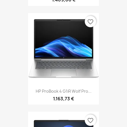
favorite_border
HP ProBook 4 G1iR Wolf Pro...
1.163,73 €
favorite_border