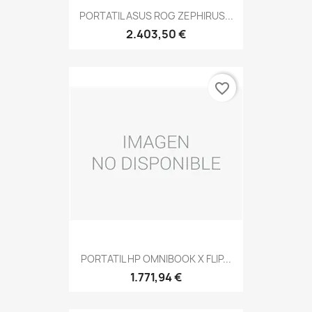
PORTATIL ASUS ROG ZEPHIRUS...
2.403,50 €
favorite_border
PORTATIL HP OMNIBOOK X FLIP...
1.771,94 €