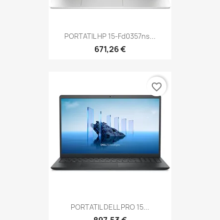
PORTATIL HP 15-Fd0357ns...
671,26 €
favorite_border
PORTATIL DELL PRO 15...
897,53 €