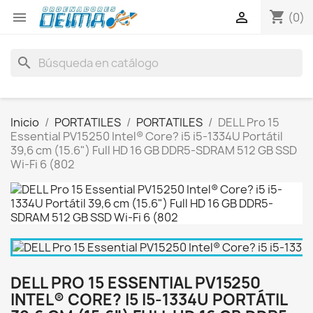
shopping_cart


(0)
search
Inicio
PORTATILES
PORTATILES
DELL Pro 15
Essential PV15250 Intel® Core? i5 i5-1334U Portátil
39,6 cm (15.6") Full HD 16 GB DDR5-SDRAM 512 GB SSD
Wi-Fi 6 (802
DELL PRO 15 ESSENTIAL PV15250
INTEL® CORE? I5 I5-1334U PORTÁTIL