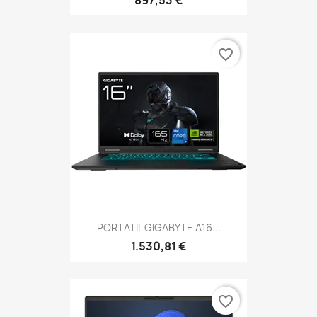
favorite_border
PORTATIL GIGABYTE A16...
1.530,81 €
favorite_border