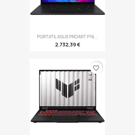
PORTATIL ASUS PROART P16...
2.732,39 €
favorite_border