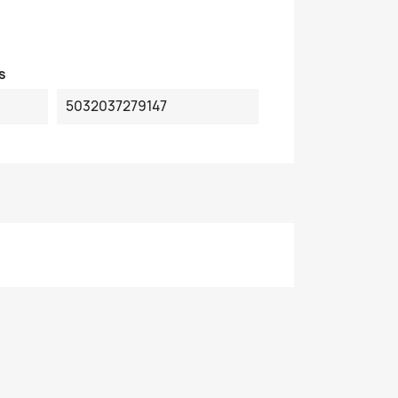
s
5032037279147