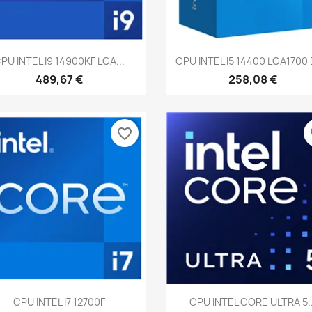
Vista rápida
Vista rápida


PU INTEL I9 14900KF LGA...
CPU INTEL I5 14400 LGA1700
489,67 €
258,08 €
favorite_border
fa
Vista rápida
Vista rápida


CPU INTEL I7 12700F
CPU INTEL CORE ULTRA 5..