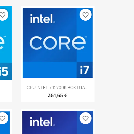
vorite_border
favorite_border
Vista rápida

CPU INTEL I7 12700K BOX LGA...
351,65 €
vorite_border
favorite_border