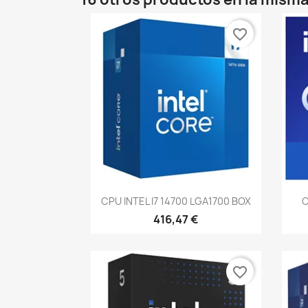
favorite_border
Vista rápida

CPU INTEL I7 14700 LGA1700 BOX
C
416,47 €
favorite_border