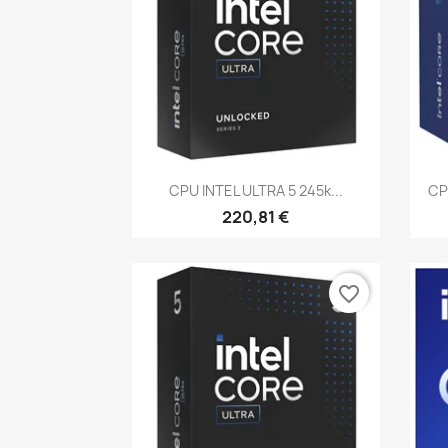
Vista rápida

CPU INTEL ULTRA 5 245k...
CP
220,81 €
favorite_border