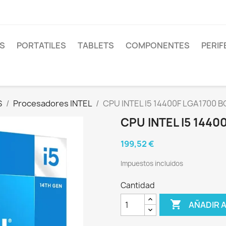
S
PORTATILES
TABLETS
COMPONENTES
PERIF
S
Procesadores INTEL
CPU INTEL I5 14400F LGA1700 B
CPU INTEL I5 1440
199,52 €
Impuestos incluidos
Cantidad

AÑADIR 