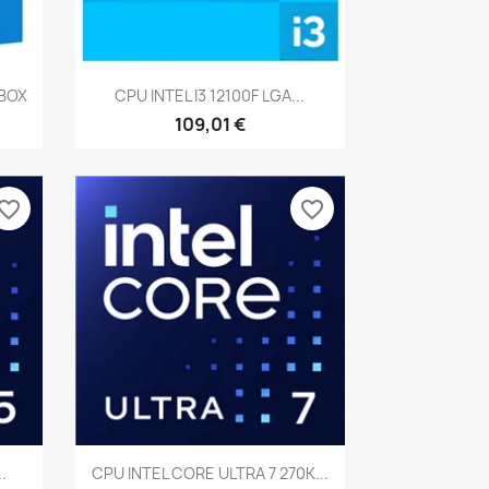
Vista rápida

 BOX
CPU INTEL I3 12100F LGA...
109,01 €
vorite_border
favorite_border
Vista rápida

.
CPU INTEL CORE ULTRA 7 270K...