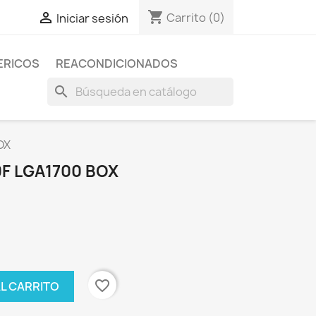
shopping_cart

Carrito
(0)
Iniciar sesión
ERICOS
REACONDICIONADOS
search
OX
0F LGA1700 BOX
favorite_border
AL CARRITO