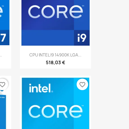
Vista rápida

.
CPU INTEL I9 14900K LGA...
518,03 €
vorite_border
favorite_border