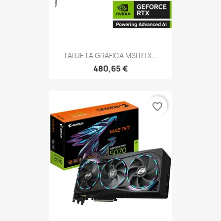
TARJETA GRAFICA MSI RTX...
480,65 €
favorite_border