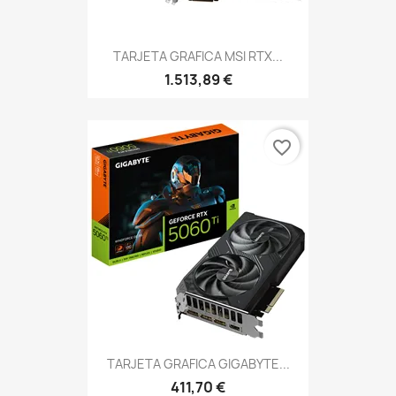
TARJETA GRAFICA MSI RTX...
1.513,89 €
favorite_border
TARJETA GRAFICA GIGABYTE...
411,70 €