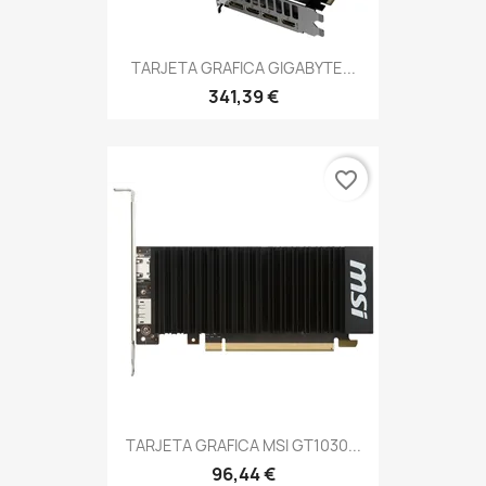
TARJETA GRAFICA GIGABYTE...
341,39 €
favorite_border
TARJETA GRAFICA MSI GT1030...
96,44 €