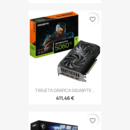
favorite_border
TARJETA GRAFICA GIGABYTE...
411,46 €
favorite_border