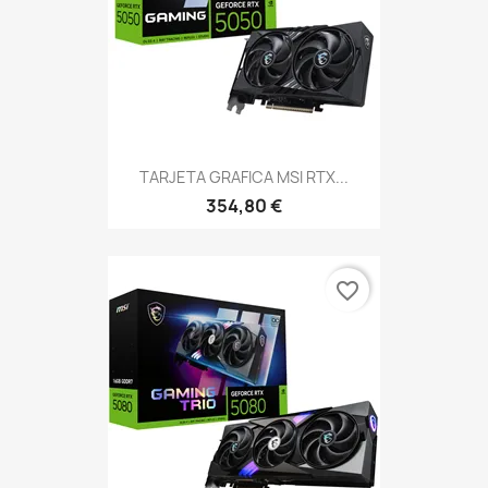
TARJETA GRAFICA MSI RTX...
354,80 €
favorite_border