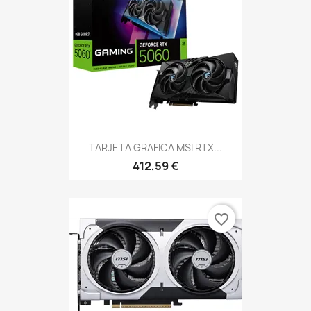
TARJETA GRAFICA MSI RTX...
412,59 €
favorite_border