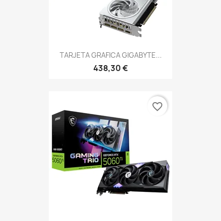
TARJETA GRAFICA GIGABYTE...
438,30 €
favorite_border