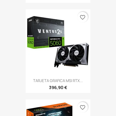
favorite_border
TARJETA GRAFICA MSI RTX...
396,90 €
favorite_border