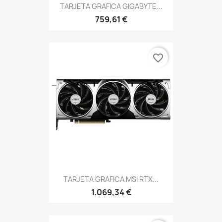
TARJETA GRAFICA GIGABYTE...
759,61 €
favorite_border
TARJETA GRAFICA MSI RTX...
1.069,34 €