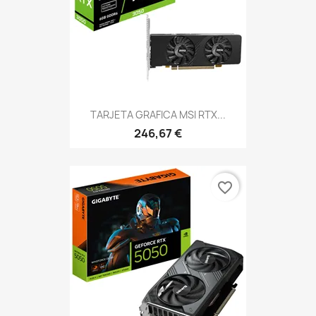
TARJETA GRAFICA MSI RTX...
246,67 €
favorite_border