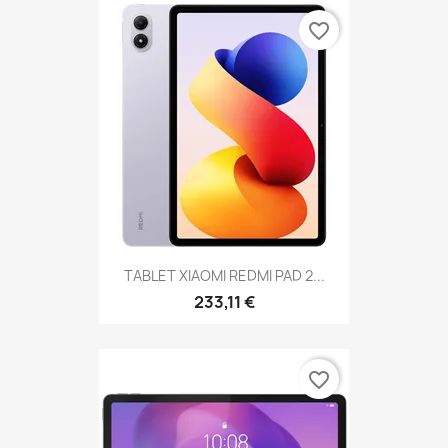
favorite_border
TABLET XIAOMI REDMI PAD 2...
233,11 €
favorite_border