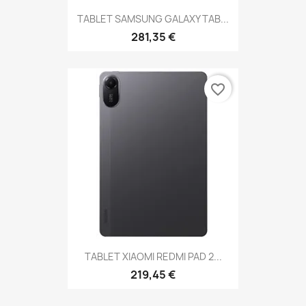
TABLET SAMSUNG GALAXY TAB...
281,35 €
favorite_border
TABLET XIAOMI REDMI PAD 2...
219,45 €