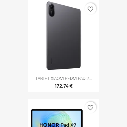
favorite_border
TABLET XIAOMI REDMI PAD 2...
172,74 €
favorite_border