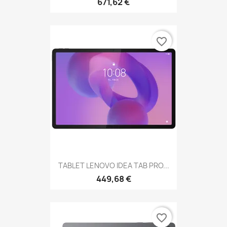
671,62 €
favorite_border
TABLET LENOVO IDEA TAB PRO...
449,68 €
favorite_border