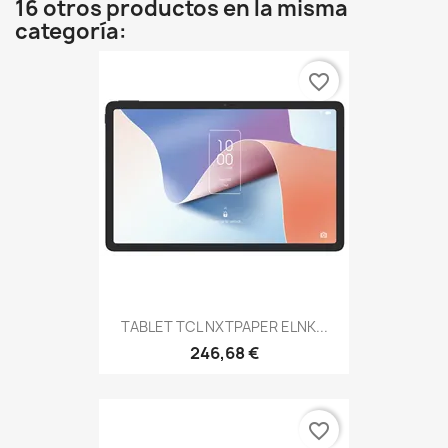
16 otros productos en la misma
categoría:
favorite_border
TABLET TCL NXTPAPER ELNK...
246,68 €
favorite_border