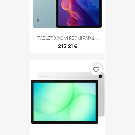
TABLET XIAOMI REDMI PAD 2...
215,21 €
favorite_border