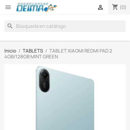
shopping_cart


(0)
search
Inicio
TABLETS
TABLET XIAOMI REDMI PAD 2
4GB/128GB MINT GREEN