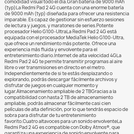
comodidad visual todo el día.Gran batería de 9000 mAh
(typ)La Redmi Pad 2 4G cuenta con una enorme batería
de 9000 mAh (typ) diseñada para ofrecer una resistencia
imparable. Es capaz de gestionar sin esfuerzo sesiones
de lectura y juegos, y maratones de series.Potente
procesador Helio G100-UltraLa Redmi Pad 2 4G está
equipada con el procesador MediaTek Helio G100-Ultra,
que ofrece un rendimiento más potente. Ofrece una
experiencia más fluida y envolvente para el
entretenimiento diario.Internet de alta velocidad 4GLa
Redmi Pad 2 4G te permite transmitir programas al aire
libre o ver transmisiones en directo en el metro.
Independientemente de si te estás desplazando o
explorando, podrás descargar fácilmente archivos y
disfrutar de juegos en cualquier momento y
lugar.Almacenamiento ampliable de 2 TBGracias a la
compatibilidad con hasta 2 TB de almacenamiento
ampliable, podrás almacenar fácilmente casi cien
películas de alta definición, por lo que tendrás espacio de
sobra para disfrutar de tu entretenimiento
favorito.Cuatro altavoces para un sonido envolventeLa
Redmi Pad 2 4G es compatible con Dolby Atmos®, que
garantiza una experiencia de sonido envolvente para