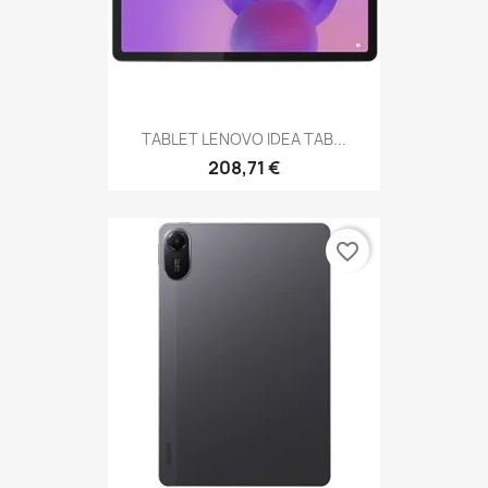
TABLET LENOVO IDEA TAB...
208,71 €
favorite_border