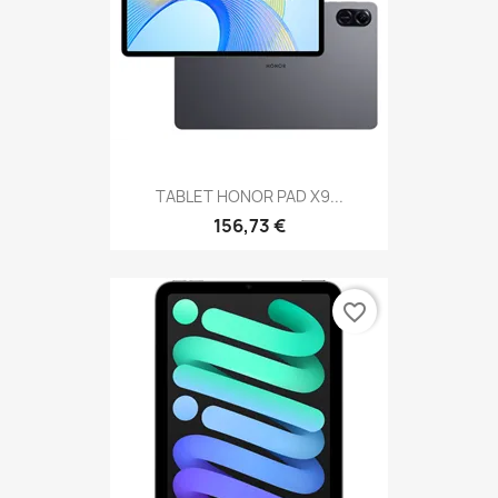
TABLET HONOR PAD X9...
156,73 €
favorite_border