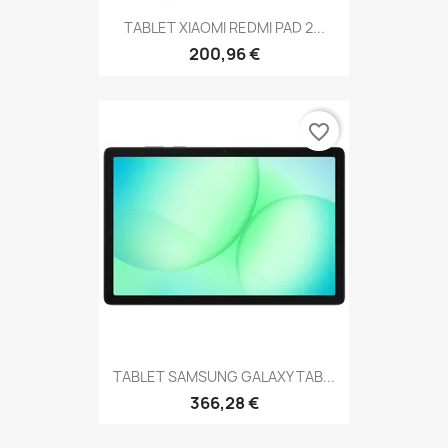
TABLET XIAOMI REDMI PAD 2...
200,96 €
favorite_border
TABLET SAMSUNG GALAXY TAB...
366,28 €