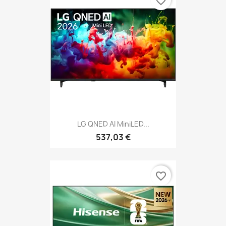
favorite_border
LG QNED AI MiniLED...
537,03 €
favorite_border