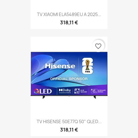
TV XIAOMI ELA5489EU A 2025...
318,11 €
favorite_border
TV HISENSE 50E77Q 50" QLED...
318,11 €