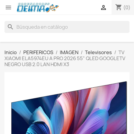
shopping_cart


(0)
search
Inicio
PERIFERICOS
IMAGEN
Televisores
TV
XIAOMI ELA5974EU A PRO 2026 55" QLED GOOGLETV
NEGRO USB 2.0 LAN HDMI X3