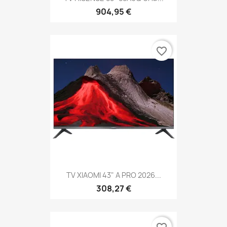
904,95 €
favorite_border
TV XIAOMI 43" A PRO 2026...
308,27 €