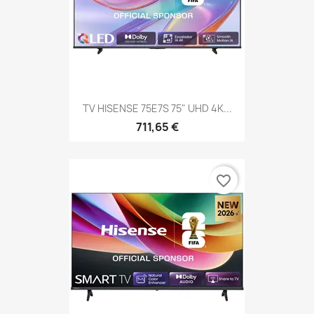
TV HISENSE 75E7S 75" UHD 4K...
711,65 €
favorite_border