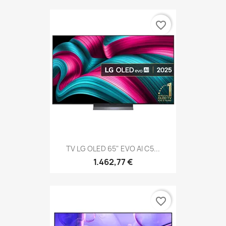
favorite_border
TV LG OLED 65" EVO AI C5...
1.462,77 €
favorite_border