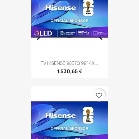
TV HISENSE 98E7Q 98" 4K...
1.530,65 €
favorite_border