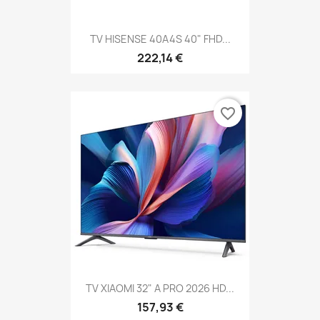
TV HISENSE 40A4S 40" FHD...
222,14 €
favorite_border
TV XIAOMI 32" A PRO 2026 HD...
157,93 €