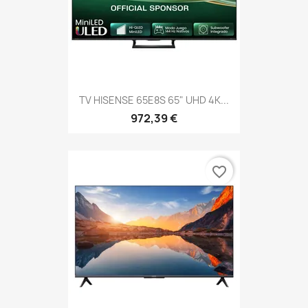
TV HISENSE 65E8S 65" UHD 4K...
972,39 €
favorite_border