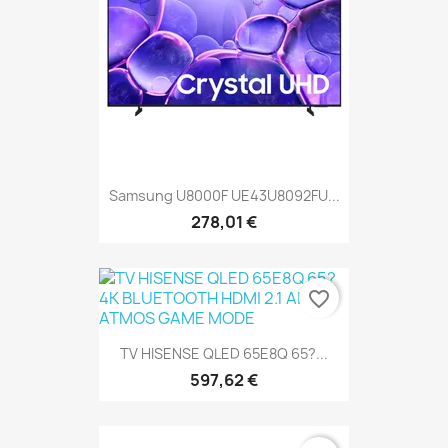
Samsung U8000F UE43U8092FU...
278,01 €
favorite_border
TV HISENSE QLED 65E8Q 65?...
597,62 €