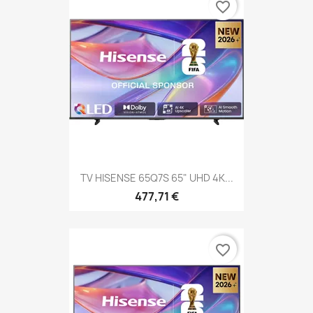
favorite_border
TV HISENSE 65Q7S 65" UHD 4K...
477,71 €
favorite_border