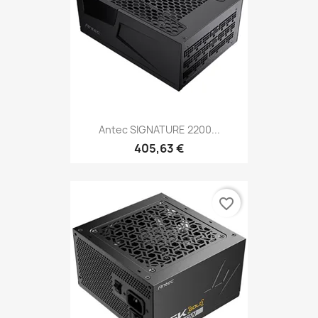
Antec SIGNATURE 2200...
405,63 €
favorite_border