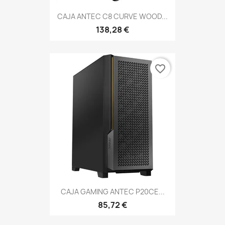
CAJA ANTEC C8 CURVE WOOD...
138,28 €
favorite_border
CAJA GAMING ANTEC P20CE...
85,72 €