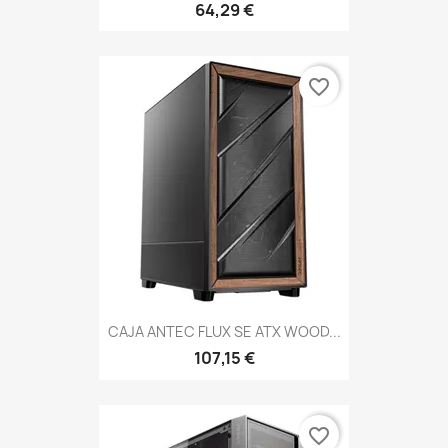
64,29 €
favorite_border
CAJA ANTEC FLUX SE ATX WOOD...
107,15 €
favorite_border