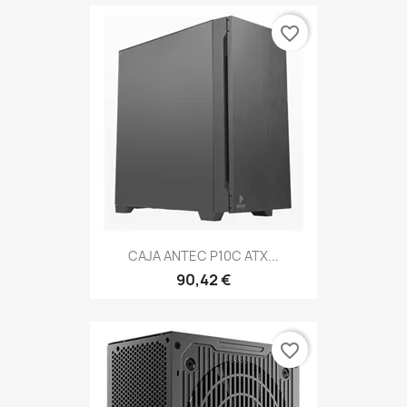
favorite_border
CAJA ANTEC P10C ATX...
90,42 €
favorite_border