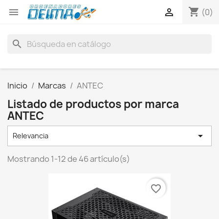
shopping_cart


(0)
search
Inicio
Marcas
ANTEC
Listado de productos por marca
ANTEC

Relevancia
Mostrando 1-12 de 46 artículo(s)
favorite_border