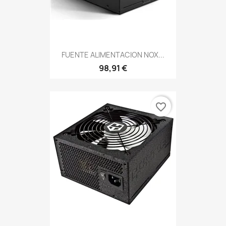
FUENTE ALIMENTACION NOX...
98,91 €
favorite_border