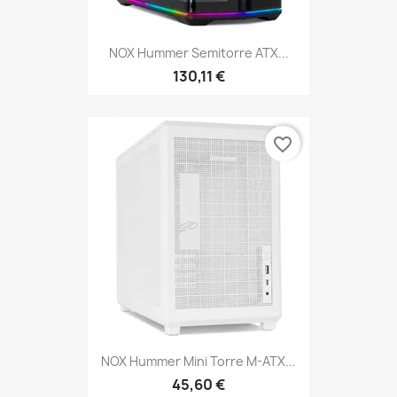
NOX Hummer Semitorre ATX...
130,11 €
favorite_border
NOX Hummer Mini Torre M-ATX...
45,60 €