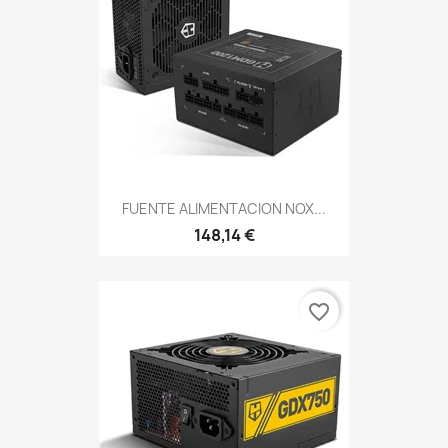
FUENTE ALIMENTACION NOX...
148,14 €
favorite_border