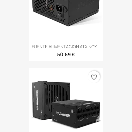
FUENTE ALIMENTACION ATX NOX...
50,59 €
favorite_border