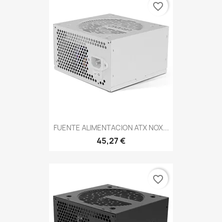
favorite_border
FUENTE ALIMENTACION ATX NOX...
45,27 €
favorite_border