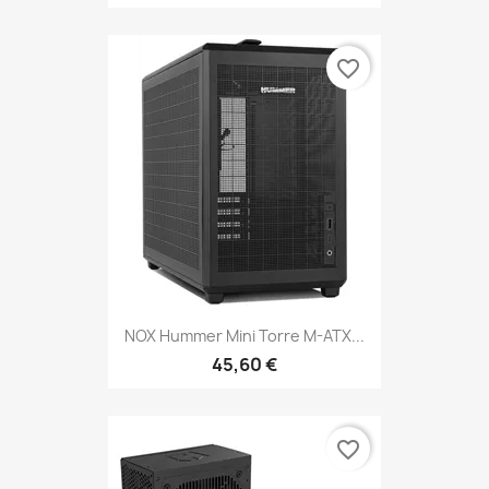
favorite_border
NOX Hummer Mini Torre M-ATX...
45,60 €
favorite_border