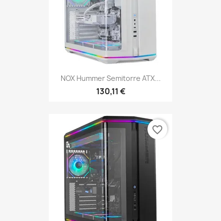
NOX Hummer Semitorre ATX...
130,11 €
favorite_border