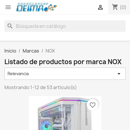
shopping_cart


(0)
search
Inicio
Marcas
NOX
Listado de productos por marca NOX

Relevancia
Mostrando 1-12 de 53 artículo(s)
favorite_border