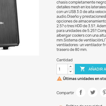
chasis completamente negro 
detalles mesh en los laterale
con un USB 3.0 de alta veloc
audio.Diseño y prestacionesE
opciones de almacenamiento 
2.5? o tres HDD de 3.5?. Ade
para unidades de 5.25?.Compa
albergar coolers con una alt
mm.Sistema de ventilaciónLIT
ventiladores: un ventilador f
trasero de 80 mm.
Cantidad

AÑADIR 

Últimas unidades en st
Compartir