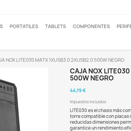
S
PORTATILES
TABLETS
COMPONENTES
PERIF
JA NOX LITE030 MATX 1XUSB3.0 2XUSB2.0 500W NEGRO
CAJA NOX LITE030
500W NEGRO
44,19 €
Impuestos incluidos
LITE030 es el chasis más comp
torre compatible con placas m
reducidas dimensiones permi
garantice un rendimiento ef