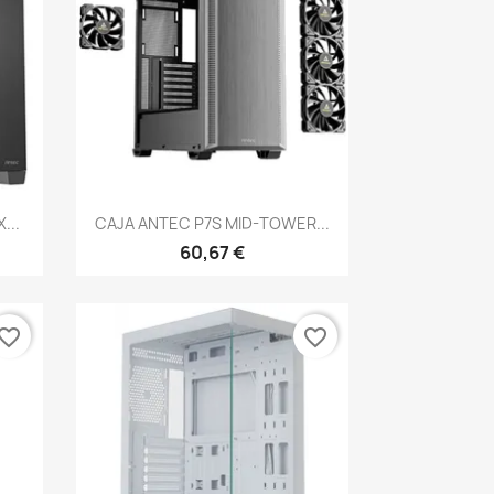
Vista rápida

...
CAJA ANTEC P7S MID-TOWER...
60,67 €
vorite_border
favorite_border