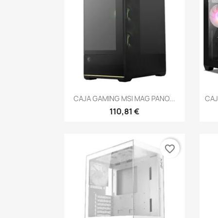
Vista rápida

CAJA GAMING MSI MAG PANO...
CAJ
110,81 €
favorite_border