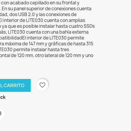
con acabado cepillado en su frontal y
s. En su panel superior de conexiones cuenta
idad, dos USB 2.0 y las conexiones de
l interior de LITE030 cuenta con amplias
ya que es posible instalar hasta cuatro SSDs
más, LITE030 cuenta con una bahía externa
tibilidadEl interior de LITE030 permite
ura máxima de 147 mm y gráficas de hasta 315
E030 permite instalar hasta tres
rontal de 120 mm, otro lateral de 120 mm y uno
favorite_border
AL CARRITO
ock