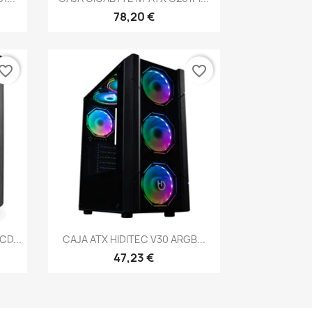
78,20 €
vorite_border
favorite_border
Vista rápida

CD...
CAJA ATX HIDITEC V30 ARGB...
47,23 €