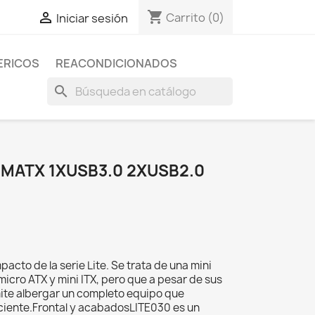
shopping_cart

Carrito
(0)
Iniciar sesión
ERICOS
REACONDICIONADOS
search
 MATX 1XUSB3.0 2XUSB2.0
acto de la serie Lite. Se trata de una mini
icro ATX y mini ITX, pero que a pesar de sus
te albergar un completo equipo que
iciente.Frontal y acabadosLITE030 es un