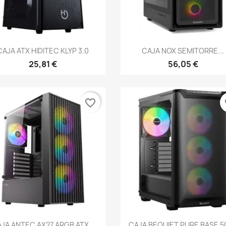
Vista rápida
Vista rápida


CAJA ATX HIDITEC KLYP 3.0
CAJA NOX SEMITORRE...
25,81 €
56,05 €
favorite_border
fa
Vista rápida
Vista rápida


JA ANTEC AX27 ARGB ATX...
CAJA BEQUIET PURE BASE 50