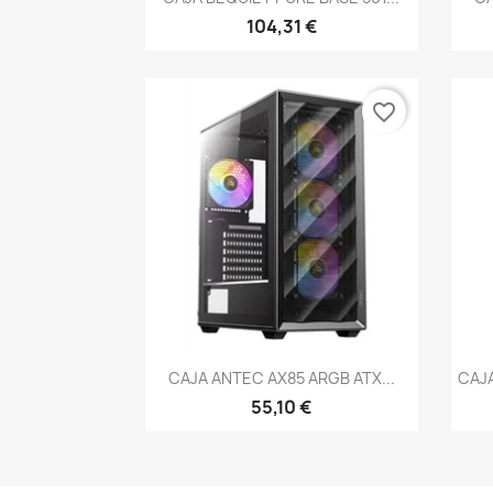
104,31 €
favorite_border
Vista rápida

CAJA ANTEC AX85 ARGB ATX...
CAJA
55,10 €