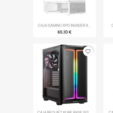
Vista rápida

CAJA GAMING XPG INVADER X...
65,10 €
favorite_border
Vista rápida

CAJA BEQUIET PURE BASE 501...
CA