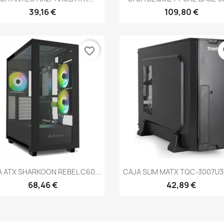
39,16 €
109,80 €
favorite_border
fa
Vista rápida
Vista rápida


 ATX SHARKOON REBEL C60...
CAJA SLIM MATX TQC-3007U3
68,46 €
42,89 €