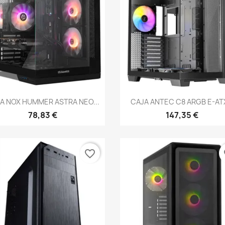
Vista rápida
Vista rápida


A NOX HUMMER ASTRA NEO...
CAJA ANTEC C8 ARGB E-ATX
78,83 €
147,35 €
favorite_border
fa