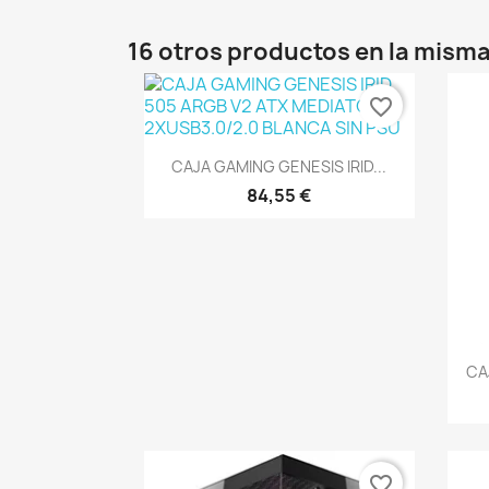
16 otros productos en la misma
favorite_border
Vista rápida

CAJA GAMING GENESIS IRID...
84,55 €
CA
favorite_border