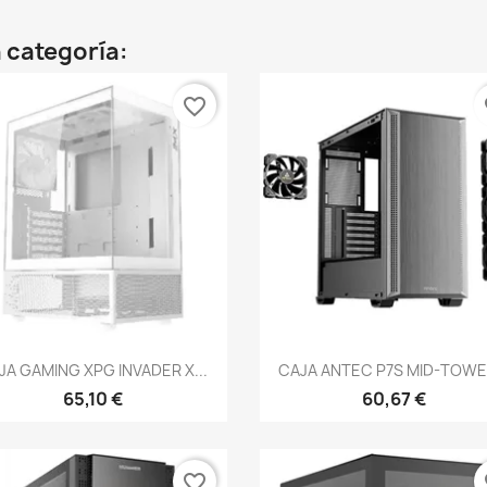
 categoría:
favorite_border
fa
Vista rápida
Vista rápida


JA GAMING XPG INVADER X...
CAJA ANTEC P7S MID-TOWER
65,10 €
60,67 €
favorite_border
fa