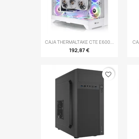
Vista rápida

CAJA THERMALTAKE CTE E600...
CA
192,87 €
favorite_border