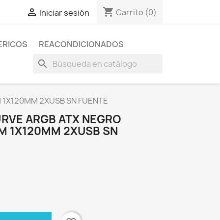
shopping_cart

Carrito
(0)
Iniciar sesión
ERICOS
REACONDICIONADOS
search
M 1X120MM 2XUSB SN FUENTE
URVE ARGB ATX NEGRO
MM 1X120MM 2XUSB SN