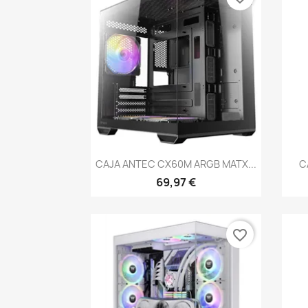
Vista rápida

CAJA ANTEC CX60M ARGB MATX...
C
69,97 €
favorite_border