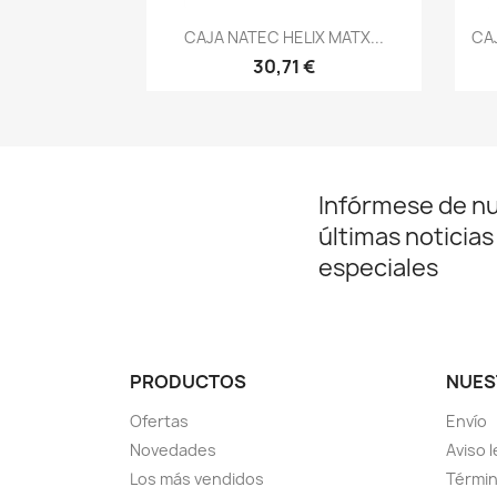
Vista rápida

CAJA NATEC HELIX MATX...
CAJ
30,71 €
Infórmese de n
últimas noticias
especiales
PRODUCTOS
NUES
Ofertas
Envío
Novedades
Aviso l
Los más vendidos
Términ