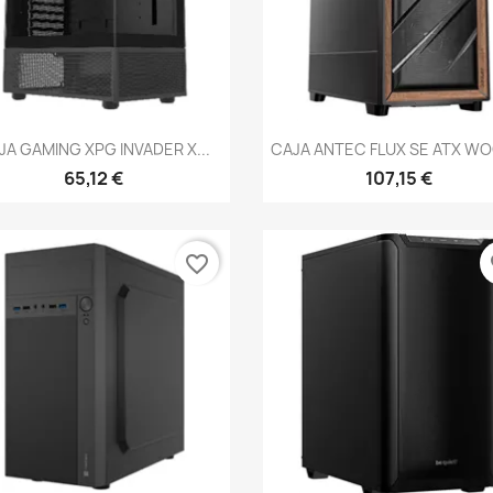
Vista rápida
Vista rápida


JA GAMING XPG INVADER X...
CAJA ANTEC FLUX SE ATX WO
65,12 €
107,15 €
favorite_border
fa