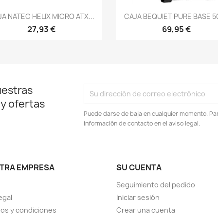
Vista rápida
Vista rápida


A NATEC HELIX MICRO ATX...
CAJA BEQUIET PURE BASE 50
27,93 €
69,95 €
uestras
 y ofertas
Puede darse de baja en cualquier momento. Para
información de contacto en el aviso legal.
TRA EMPRESA
SU CUENTA
Seguimiento del pedido
egal
Iniciar sesión
os y condiciones
Crear una cuenta