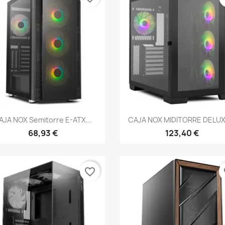
Vista rápida
Vista rápida


AJA NOX Semitorre E-ATX...
CAJA NOX MIDITORRE DELUXE
68,93 €
123,40 €
favorite_border
fa