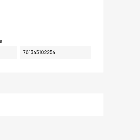
s
761345102254