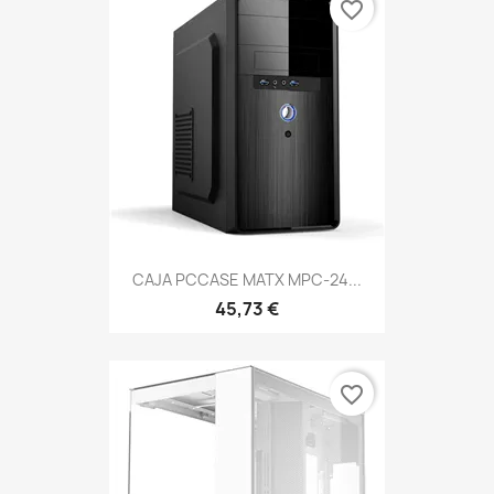
favorite_border
CAJA PCCASE MATX MPC-24...
45,73 €
favorite_border