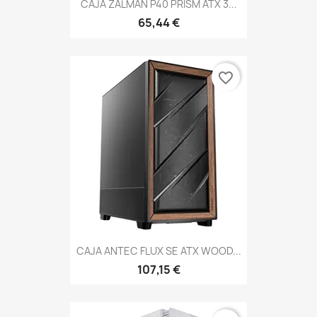
CAJA ZALMAN P40 PRISM ATX 3...
65,44 €
favorite_border
CAJA ANTEC FLUX SE ATX WOOD...
107,15 €