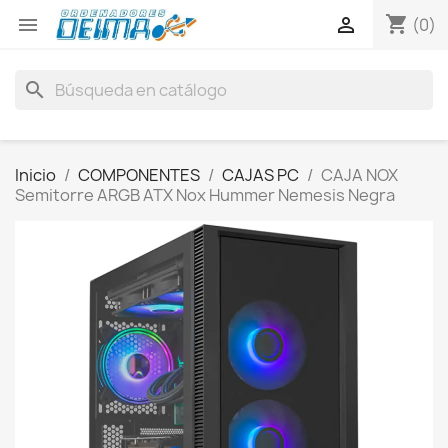
shopping_cart


(0)
search
Inicio
COMPONENTES
CAJAS PC
CAJA NOX
Semitorre ARGB ATX Nox Hummer Nemesis Negra