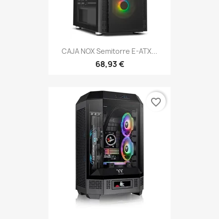
CAJA NOX Semitorre E-ATX...
68,93 €
favorite_border