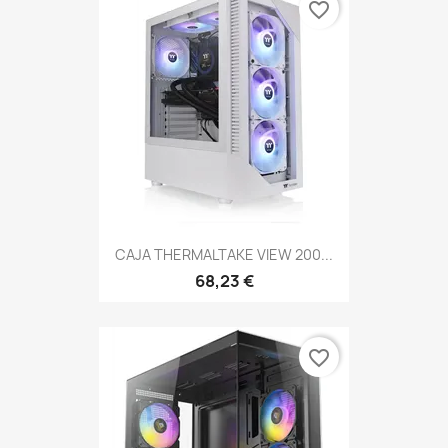
favorite_border
CAJA THERMALTAKE VIEW 200...
68,23 €
favorite_border