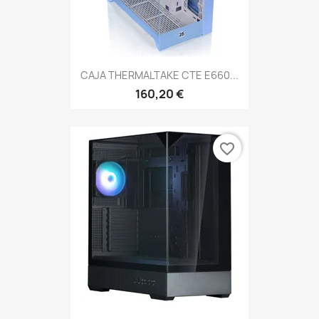
CAJA THERMALTAKE CTE E660...
160,20 €
favorite_border