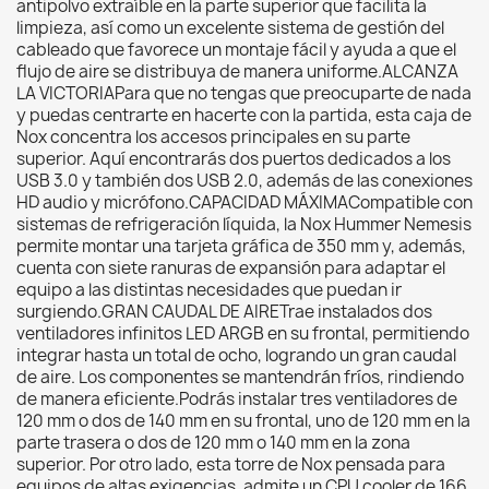
antipolvo extraíble en la parte superior que facilita la
limpieza, así como un excelente sistema de gestión del
cableado que favorece un montaje fácil y ayuda a que el
flujo de aire se distribuya de manera uniforme.ALCANZA
LA VICTORIAPara que no tengas que preocuparte de nada
y puedas centrarte en hacerte con la partida, esta caja de
Nox concentra los accesos principales en su parte
superior. Aquí encontrarás dos puertos dedicados a los
USB 3.0 y también dos USB 2.0, además de las conexiones
HD audio y micrófono.CAPACIDAD MÁXIMACompatible con
sistemas de refrigeración líquida, la Nox Hummer Nemesis
permite montar una tarjeta gráfica de 350 mm y, además,
cuenta con siete ranuras de expansión para adaptar el
equipo a las distintas necesidades que puedan ir
surgiendo.GRAN CAUDAL DE AIRETrae instalados dos
ventiladores infinitos LED ARGB en su frontal, permitiendo
integrar hasta un total de ocho, logrando un gran caudal
de aire. Los componentes se mantendrán fríos, rindiendo
de manera eficiente.Podrás instalar tres ventiladores de
120 mm o dos de 140 mm en su frontal, uno de 120 mm en la
parte trasera o dos de 120 mm o 140 mm en la zona
superior. Por otro lado, esta torre de Nox pensada para
equipos de altas exigencias, admite un CPU cooler de 166