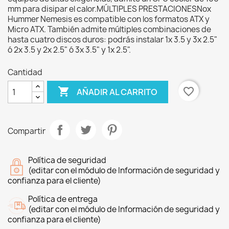
mm para disipar el calor.MÚLTIPLES PRESTACIONESNox
Hummer Nemesis es compatible con los formatos ATX y
Micro ATX. También admite múltiples combinaciones de
hasta cuatro discos duros: podrás instalar 1x 3.5 y 3x 2.5"
ó 2x 3.5 y 2x 2.5" ó 3x 3.5" y 1x 2.5".
Cantidad

favorite_border
AÑADIR AL CARRITO
Compartir
Política de seguridad
(editar con el módulo de Información de seguridad y
confianza para el cliente)
Política de entrega
(editar con el módulo de Información de seguridad y
confianza para el cliente)