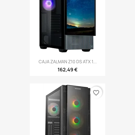
CAJA ZALMAN Z10 DS ATX 1...
162,49 €
favorite_border