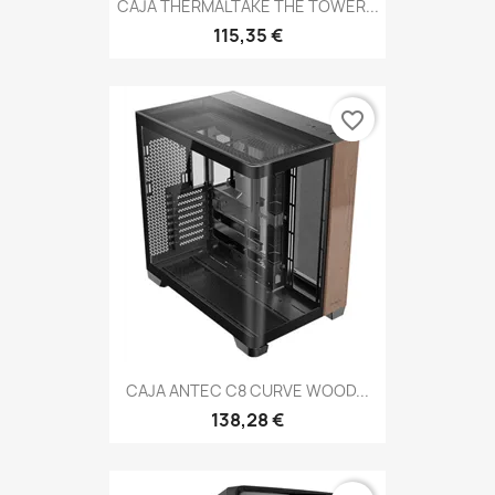
CAJA THERMALTAKE THE TOWER...
115,35 €
favorite_border
CAJA ANTEC C8 CURVE WOOD...
138,28 €