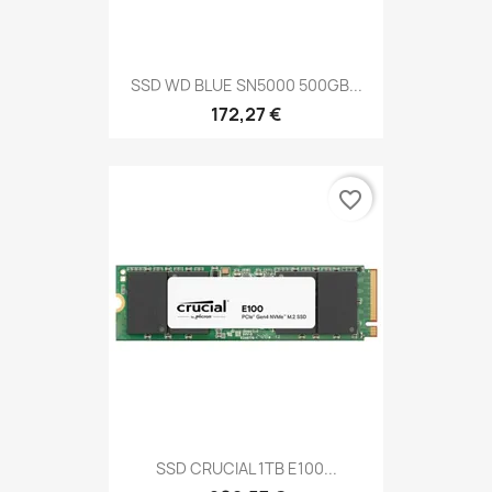
SSD WD BLUE SN5000 500GB...
172,27 €
favorite_border
SSD CRUCIAL 1TB E100...