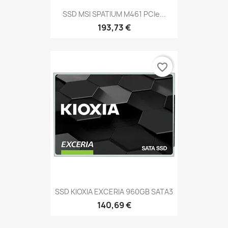
SSD MSI SPATIUM M461 PCIe...
193,73 €
favorite_border
SSD KIOXIA EXCERIA 960GB SATA3
140,69 €