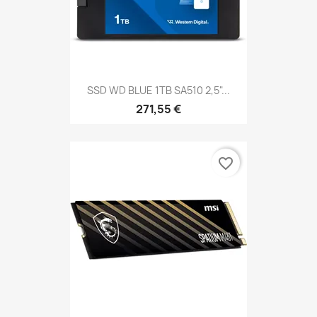
SSD WD BLUE 1TB SA510 2,5"...
271,55 €
favorite_border