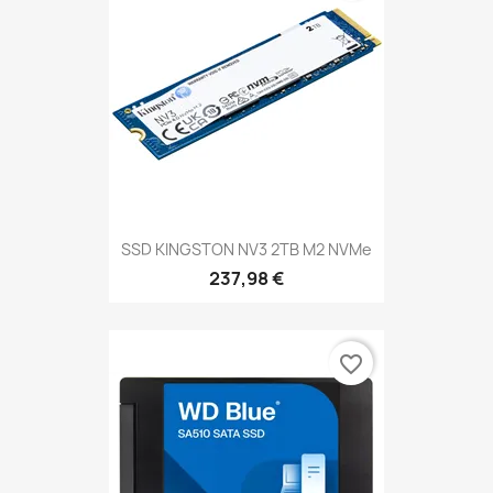
SSD KINGSTON NV3 2TB M2 NVMe
237,98 €
favorite_border