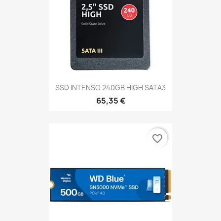
SSD INTENSO 240GB HIGH SATA3
65,35 €
favorite_border