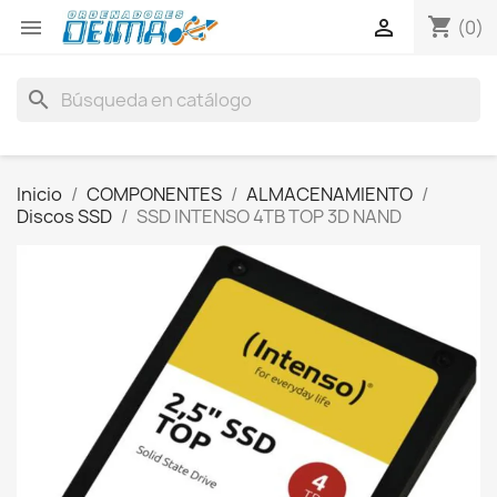
shopping_cart


(0)
search
Inicio
COMPONENTES
ALMACENAMIENTO
Discos SSD
SSD INTENSO 4TB TOP 3D NAND