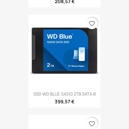
208,57 €
favorite_border
SSD WD BLUE SA510 2TB SATA III
399,57 €
favorite_border