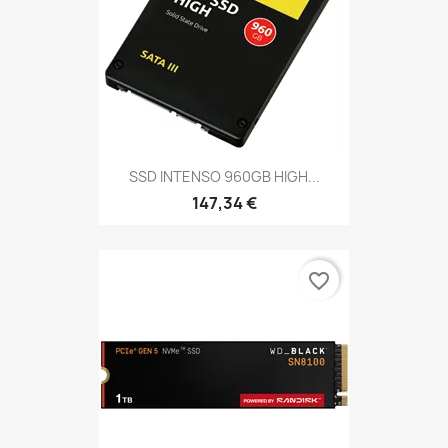
SSD INTENSO 960GB HIGH...
147,34 €
favorite_border