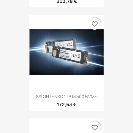
203,78 €
favorite_border
SSD INTENSO 1TB MI500 NVME
172,63 €
favorite_border