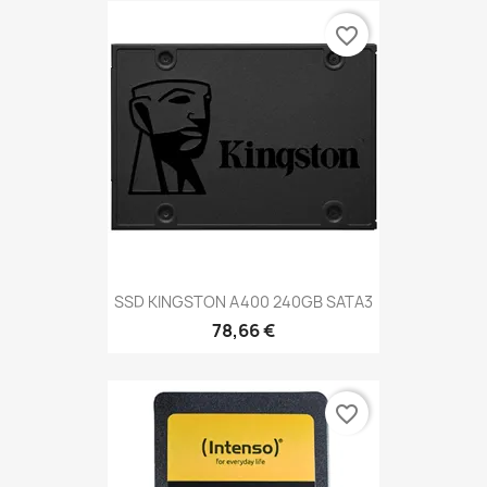
favorite_border
SSD KINGSTON A400 240GB SATA3
78,66 €
favorite_border