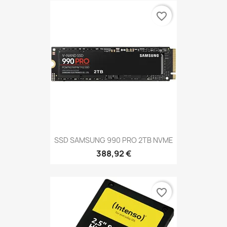
favorite_border
SSD SAMSUNG 990 PRO 2TB NVME
388,92 €
favorite_border