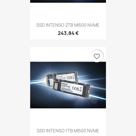
SSD INTENSO 2TB MI500 NVME
243,84 €
favorite_border
SSD INTENSO 1TB MI500 NVME