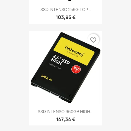
SSD INTENSO 256G TOP...
103,95 €
favorite_border
SSD INTENSO 960GB HIGH...
147,34 €