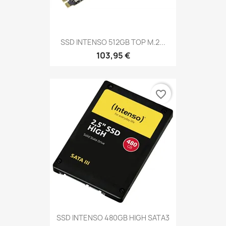
SSD INTENSO 512GB TOP M.2...
103,95 €
favorite_border
SSD INTENSO 480GB HIGH SATA3