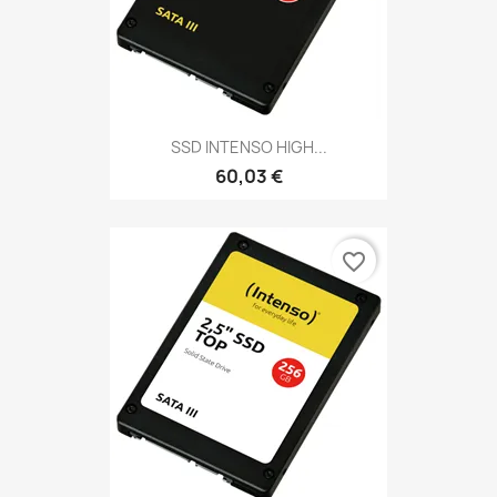
SSD INTENSO HIGH...
60,03 €
favorite_border