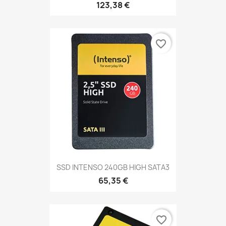
123,38 €
favorite_border
SSD INTENSO 240GB HIGH SATA3
65,35 €
favorite_border