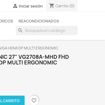
shopping_cart

Carrito
(0)
Iniciar sesión
ERICOS
REACONDICIONADOS
search
 VGA HDMI DP MULTI ERGONOMIC
IC 27" VG2708A-MHD FHD
 DP MULTI ERGONOMIC
favorite_border
AL CARRITO