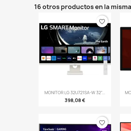
16 otros productos en la misma
favorite_border
Vista rápida

MONITOR LG 32U721SA-W 32"...
MO
398,08 €
favorite_border