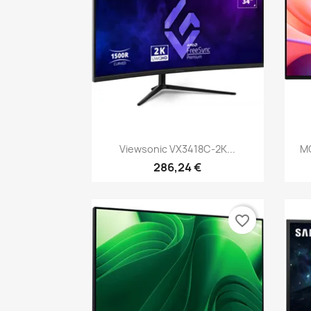
Vista rápida

Viewsonic VX3418C-2K...
M
286,24 €
favorite_border