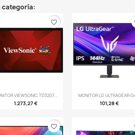
 categoría:
favorite_border
fa
Vista rápida
Vista rápida


NITOR VIEWSONIC TD3207...
MONITOR LG ULTRAGEAR G4
1.273,27 €
101,28 €
favorite_border
fa