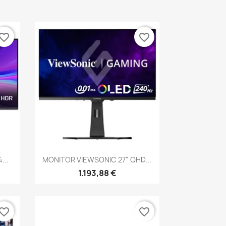
vorite_border
favorite_border
Vista rápida

...
MONITOR VIEWSONIC 27" QHD...
1.193,88 €
vorite_border
favorite_border