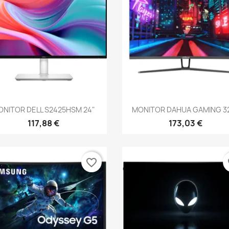
Vista rápida
Vista rápida


ONITOR DELL S2425HSM 24"
MONITOR DAHUA GAMING 32"
117,88 €
173,03 €
favorite_border
fa