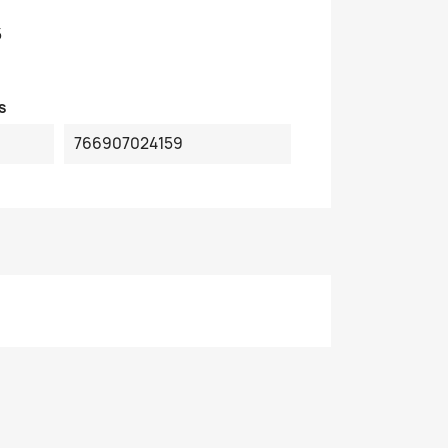
5
s
766907024159