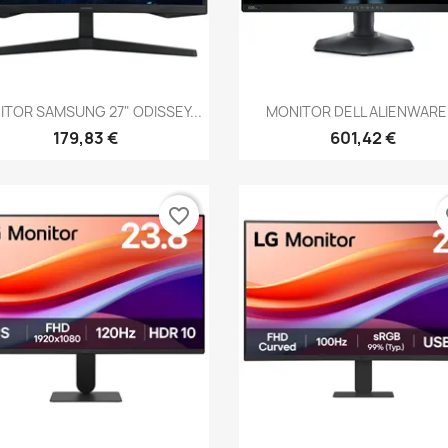
Vista rápida
Vista rápida


TOR SAMSUNG 27" ODISSEY...
MONITOR DELL ALIENWARE.
179,83 €
601,42 €
favorite_border
fa