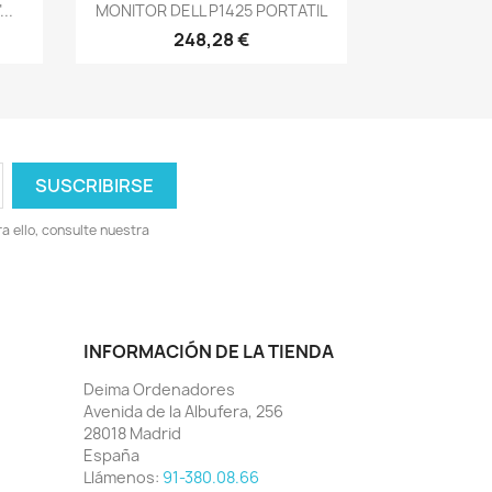
Vista rápida

..
MONITOR DELL P1425 PORTATIL
248,28 €
 ello, consulte nuestra
INFORMACIÓN DE LA TIENDA
Deima Ordenadores
Avenida de la Albufera, 256
28018 Madrid
España
Llámenos:
91-380.08.66