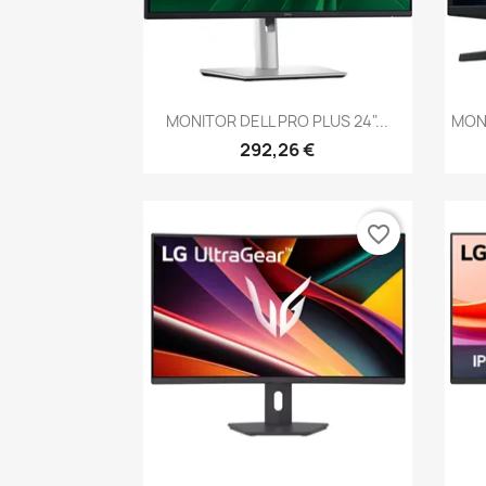
Vista rápida

MONITOR DELL PRO PLUS 24"...
MONI
292,26 €
favorite_border