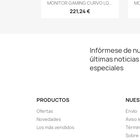
Vista rápida

MONITOR GAMING CURVO LG...
MO
221,24 €
Infórmese de n
últimas noticias
especiales
PRODUCTOS
NUES
Ofertas
Envío
Novedades
Aviso l
Los más vendidos
Términ
Sobre