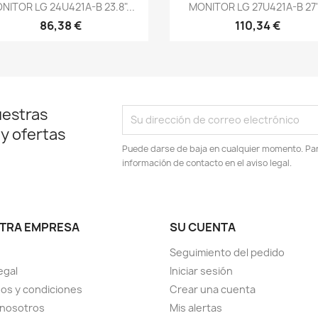
Vista rápida
Vista rápida


NITOR LG 24U421A-B 23.8"...
MONITOR LG 27U421A-B 27".
86,38 €
110,34 €
uestras
 y ofertas
Puede darse de baja en cualquier momento. Para
información de contacto en el aviso legal.
TRA EMPRESA
SU CUENTA
Seguimiento del pedido
egal
Iniciar sesión
os y condiciones
Crear una cuenta
 nosotros
Mis alertas