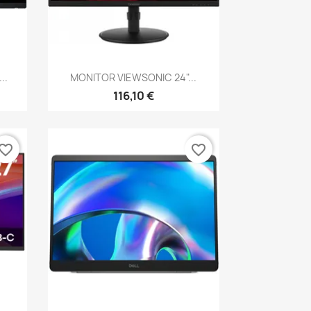
Vista rápida

..
MONITOR VIEWSONIC 24"...
116,10 €
vorite_border
favorite_border