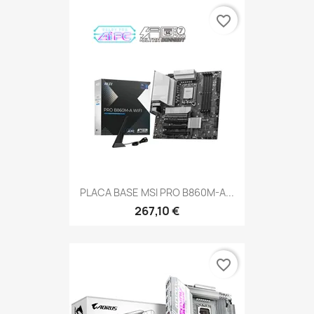
favorite_border
PLACA BASE MSI PRO B860M-A...
267,10 €
favorite_border