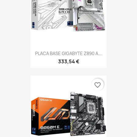
PLACA BASE GIGABYTE Z890 A...
333,54 €
favorite_border