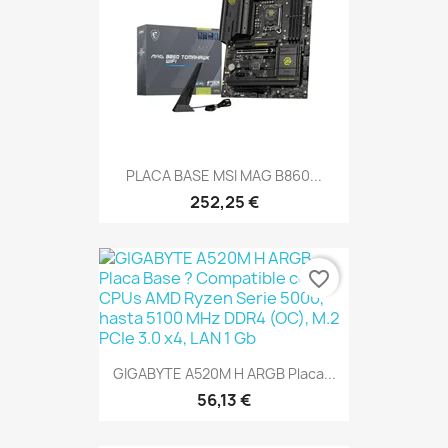
PLACA BASE MSI MAG B860...
252,25 €
favorite_border
GIGABYTE A520M H ARGB Placa...
56,13 €