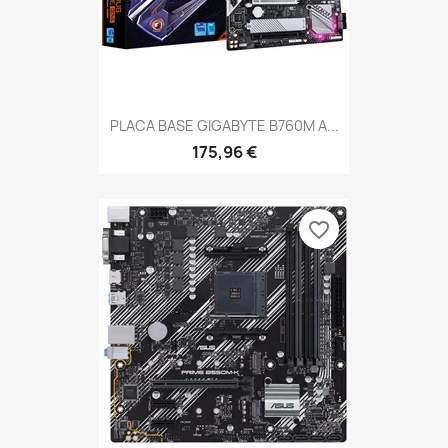
PLACA BASE GIGABYTE B760M A...
175,96 €
favorite_border