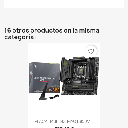
16 otros productos en la misma
categoría:
favorite_border
PLACA BASE MSI MAG B850M...