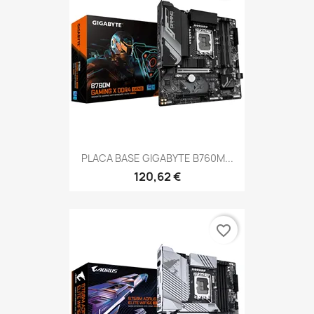
PLACA BASE GIGABYTE B760M...
120,62 €
favorite_border