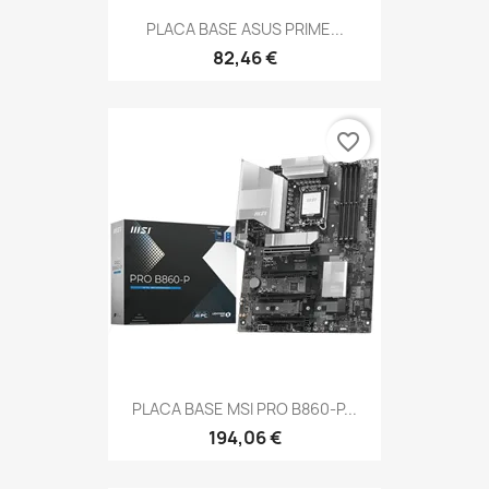
PLACA BASE ASUS PRIME...
82,46 €
favorite_border
PLACA BASE MSI PRO B860-P...
194,06 €