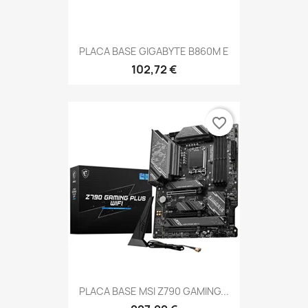
PLACA BASE GIGABYTE B860M E
102,72 €
favorite_border
PLACA BASE MSI Z790 GAMING...