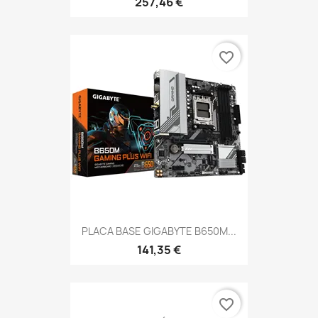
257,46 €
favorite_border
PLACA BASE GIGABYTE B650M...
141,35 €
favorite_border