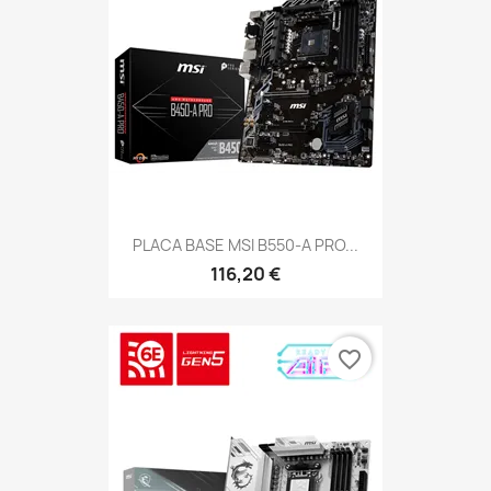
PLACA BASE MSI B550-A PRO...
116,20 €
favorite_border