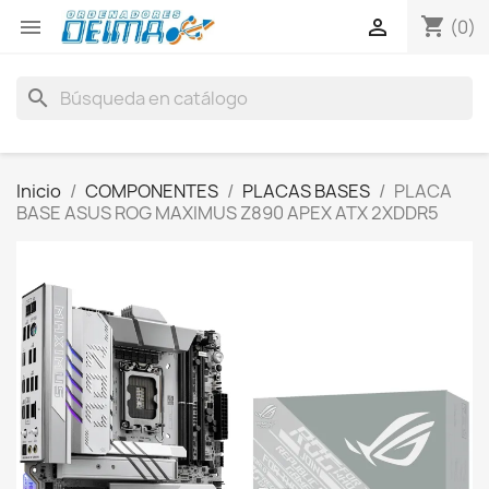
shopping_cart


(0)
search
Inicio
COMPONENTES
PLACAS BASES
PLACA
BASE ASUS ROG MAXIMUS Z890 APEX ATX 2XDDR5