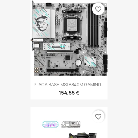
favorite_border
PLACA BASE MSI B840M GAMING...
154,55 €
favorite_border