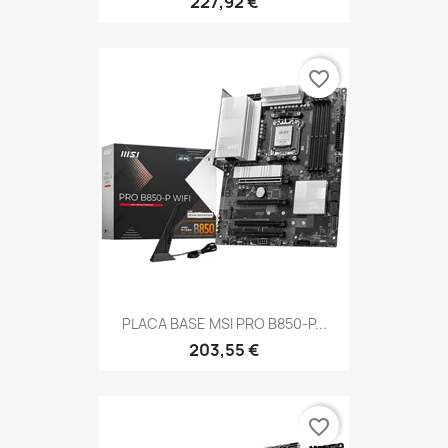
227,92 €
favorite_border
PLACA BASE MSI PRO B850-P...
203,55 €
favorite_border