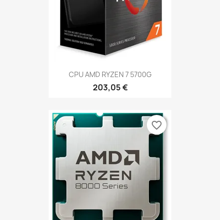
CPU AMD RYZEN 7 5700G
203,05 €
favorite_border