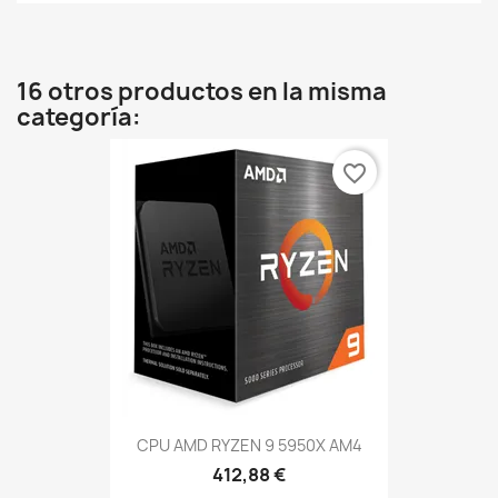
16 otros productos en la misma
categoría:
favorite_border
CPU AMD RYZEN 9 5950X AM4
412,88 €