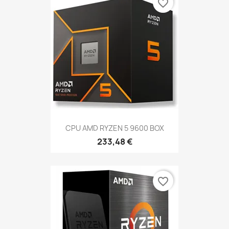
favorite_border
CPU AMD RYZEN 5 9600 BOX
233,48 €
favorite_border