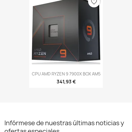
favorite_border
CPU AMD RYZEN 9 7900X BOX AM5
341,93 €
Infórmese de nuestras últimas noticias y
ofertas especiales