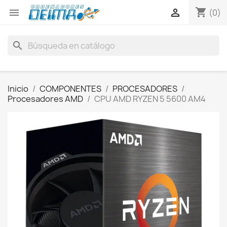
shopping_cart


(0)
search
Inicio
COMPONENTES
PROCESADORES
Procesadores AMD
CPU AMD RYZEN 5 5600 AM4