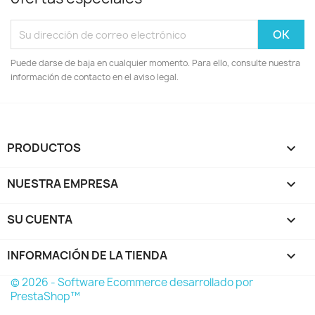
Puede darse de baja en cualquier momento. Para ello, consulte nuestra
información de contacto en el aviso legal.
PRODUCTOS

NUESTRA EMPRESA

SU CUENTA

INFORMACIÓN DE LA TIENDA
keyboard_arrow_down
© 2026 - Software Ecommerce desarrollado por
PrestaShop™