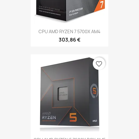
CPU AMD RYZEN 7 5700X AM4
303,86 €
favorite_border