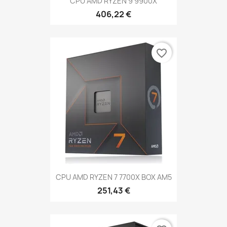
CPU AMD RYZEN 9 9900X
406,22 €
favorite_border
CPU AMD RYZEN 7 7700X BOX AM5
251,43 €