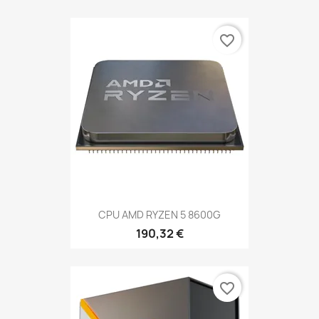
favorite_border
CPU AMD RYZEN 5 8600G
190,32 €
favorite_border