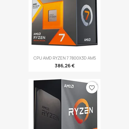
CPU AMD RYZEN 7 7800X3D AM5
386,26 €
favorite_border