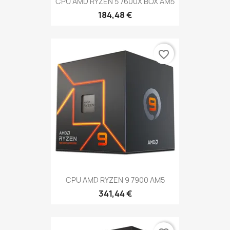
CPU AMD RYZEN 5 7600X BOX AM5
184,48 €
favorite_border
CPU AMD RYZEN 9 7900 AM5
341,44 €