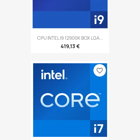
CPU INTEL I9 12900K BOX LGA...
419,13 €
favorite_border