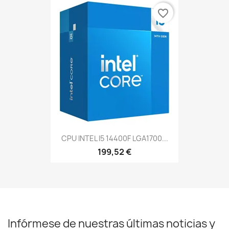
favorite_border
CPU INTEL I5 14400F LGA1700...
199,52 €
Infórmese de nuestras últimas noticias y