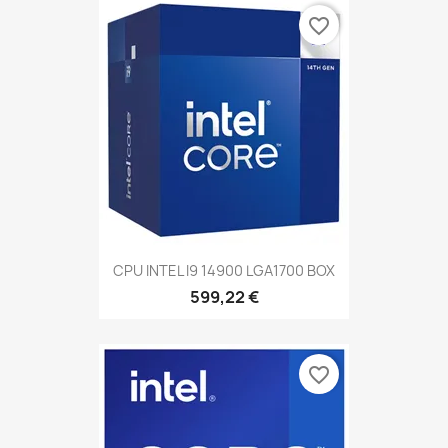
favorite_border
CPU INTEL I9 14900 LGA1700 BOX
599,22 €
favorite_border