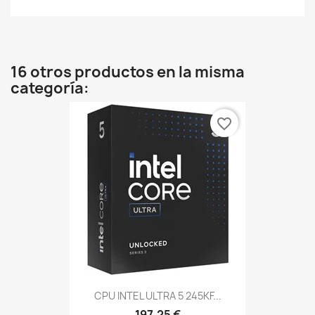
16 otros productos en la misma
categoría:
favorite_border
CPU INTEL ULTRA 5 245KF...
197,25 €