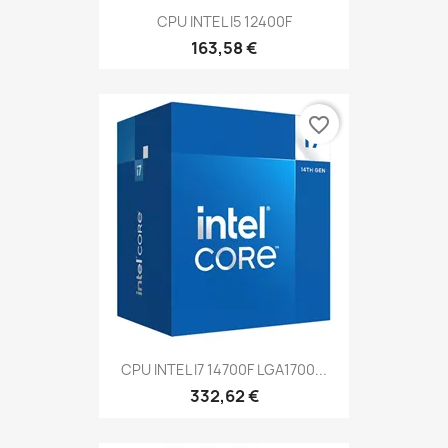
CPU INTEL I5 12400F
163,58 €
favorite_border
CPU INTEL I7 14700F LGA1700...
332,62 €