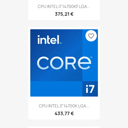
CPU INTEL I7 14700KF LGA...
375,21 €
favorite_border
CPU INTEL I7 14700K LGA...
433,77 €