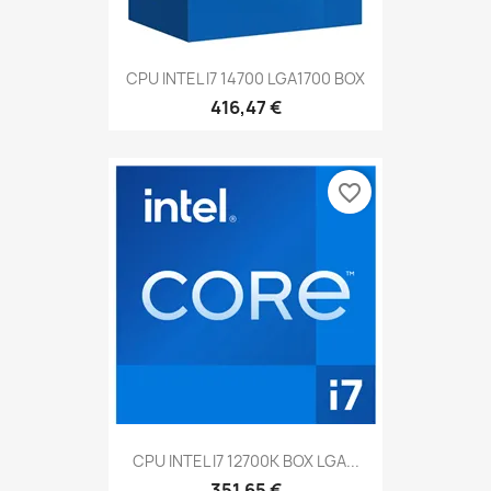
CPU INTEL I7 14700 LGA1700 BOX
416,47 €
favorite_border
CPU INTEL I7 12700K BOX LGA...
351,65 €