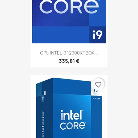
CPU INTEL I9 12900KF BOX...
335,81 €
favorite_border