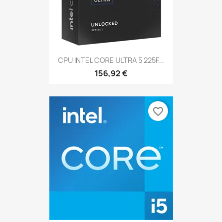
CPU INTEL CORE ULTRA 5 225F...
156,92 €
favorite_border