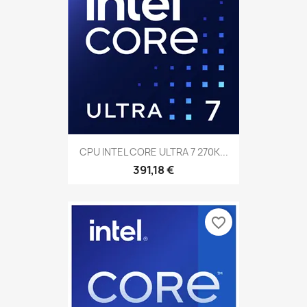
CPU INTEL CORE ULTRA 7 270K...
391,18 €
favorite_border