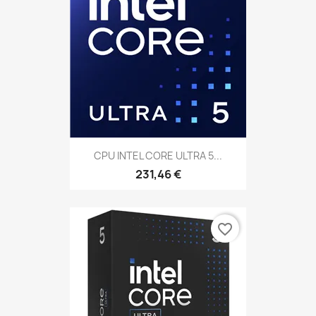
CPU INTEL CORE ULTRA 5...
231,46 €
favorite_border