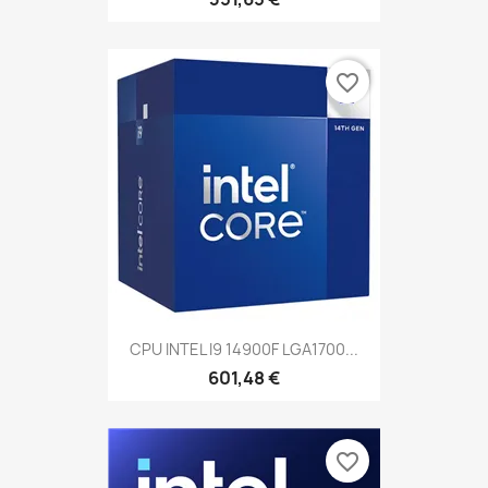
favorite_border
CPU INTEL I9 14900F LGA1700...
601,48 €
favorite_border