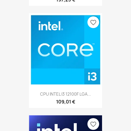
favorite_border
CPU INTEL I3 12100F LGA...
109,01 €
favorite_border