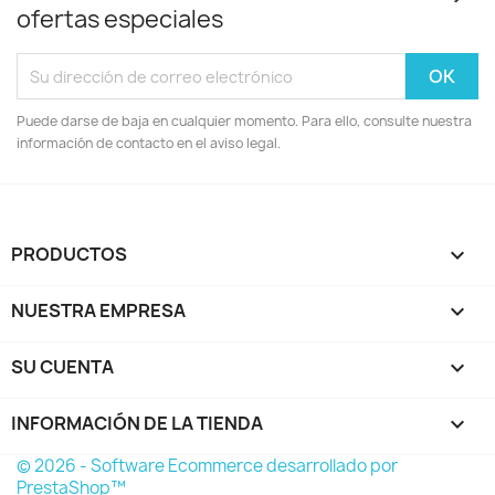
ofertas especiales
Puede darse de baja en cualquier momento. Para ello, consulte nuestra
información de contacto en el aviso legal.
PRODUCTOS

NUESTRA EMPRESA

SU CUENTA

INFORMACIÓN DE LA TIENDA
keyboard_arrow_down
© 2026 - Software Ecommerce desarrollado por
PrestaShop™