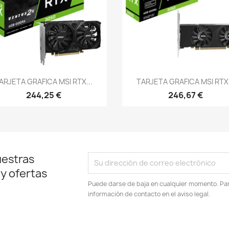
Vista rápida
Vista rápida


ARJETA GRAFICA MSI RTX...
TARJETA GRAFICA MSI RTX.
244,25 €
246,67 €
uestras
 y ofertas
Puede darse de baja en cualquier momento. Para
información de contacto en el aviso legal.