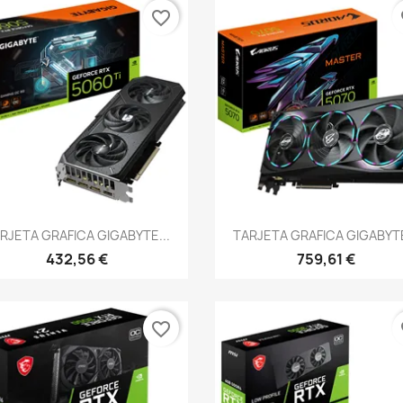
favorite_border
fa
Vista rápida
Vista rápida


RJETA GRAFICA GIGABYTE...
TARJETA GRAFICA GIGABYTE
432,56 €
759,61 €
favorite_border
fa