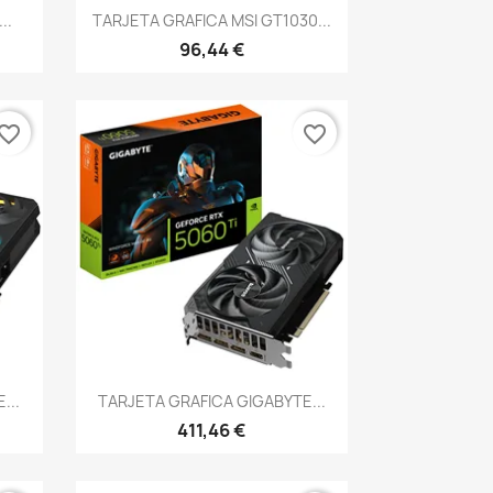
Vista rápida

..
TARJETA GRAFICA MSI GT1030...
96,44 €
vorite_border
favorite_border
Vista rápida

...
TARJETA GRAFICA GIGABYTE...
411,46 €