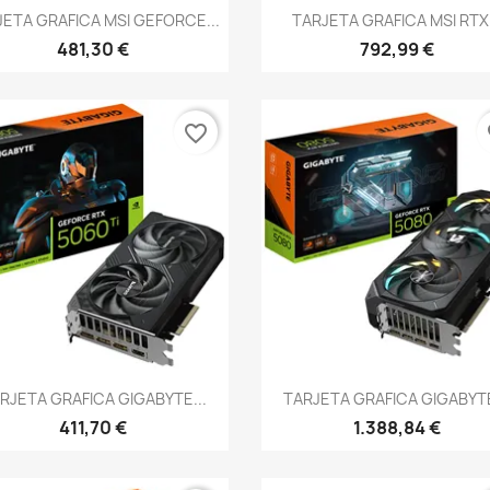
Vista rápida
Vista rápida


JETA GRAFICA MSI GEFORCE...
TARJETA GRAFICA MSI RTX.
481,30 €
792,99 €
favorite_border
fa
Vista rápida
Vista rápida


RJETA GRAFICA GIGABYTE...
TARJETA GRAFICA GIGABYTE
411,70 €
1.388,84 €