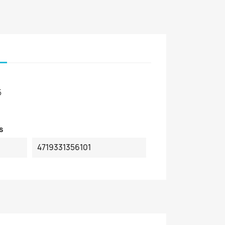
5
s
4719331356101