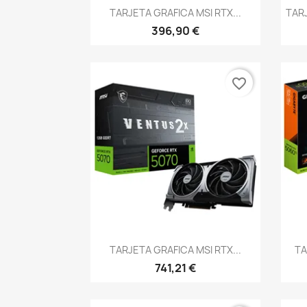
Vista rápida

TARJETA GRAFICA MSI RTX...
TAR
396,90 €
favorite_border
Vista rápida

TARJETA GRAFICA MSI RTX...
TA
741,21 €