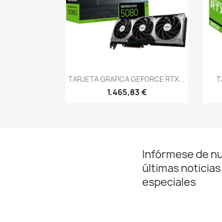
Vista rápida

TARJETA GRAFICA GEFORCE RTX...
T
1.465,83 €
Infórmese de n
últimas noticias
especiales