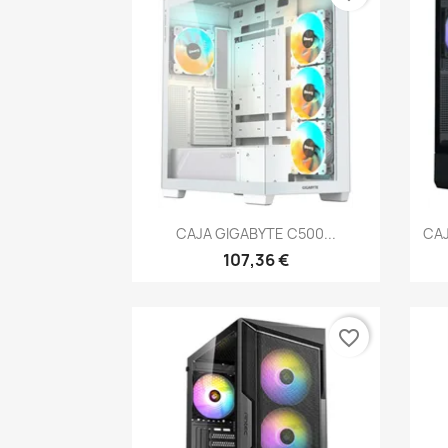
Vista rápida

CAJA GIGABYTE C500...
CAJ
107,36 €
favorite_border