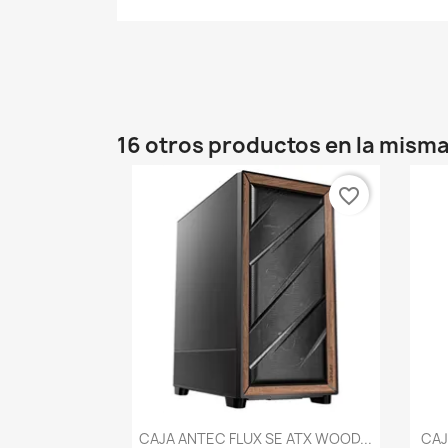
16 otros productos en la misma
favorite_border
Vista rápida

CAJA ANTEC FLUX SE ATX WOOD...
CAJ