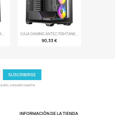
Vista rápida

...
CAJA GAMING ANTEC FISHTANK...
90,33 €
 ello, consulte nuestra
INFORMACIÓN DE LA TIENDA