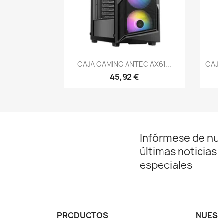
Vista rápida

CAJA GAMING ANTEC AX61...
CAJ
45,92 €
Infórmese de n
últimas noticias
especiales
PRODUCTOS
NUES