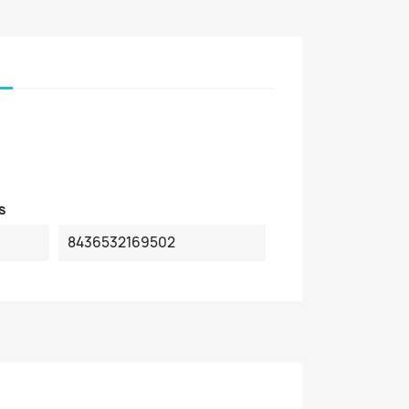
s
8436532169502