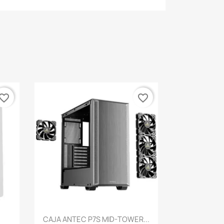
vorite_border
favorite_border
Vista rápida

CAJA ANTEC P7S MID-TOWER...