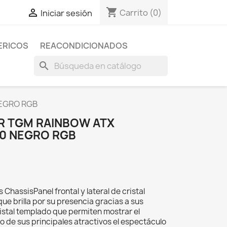
shopping_cart

Carrito
(0)
Iniciar sesión
ERICOS
REACONDICIONADOS
search
EGRO RGB
R TGM RAINBOW ATX
.0 NEGRO RGB
hassisPanel frontal y lateral de cristal
e brilla por su presencia gracias a sus
cristal templado que permiten mostrar el
no de sus principales atractivos el espectáculo