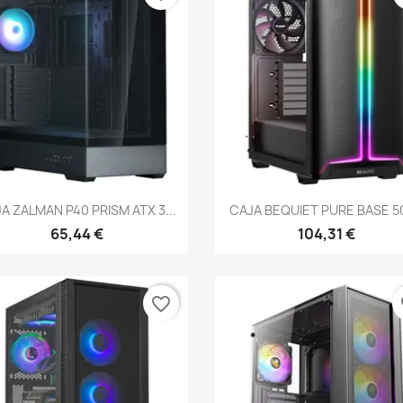
Vista rápida
Vista rápida


A ZALMAN P40 PRISM ATX 3...
CAJA BEQUIET PURE BASE 50
65,44 €
104,31 €
favorite_border
fa