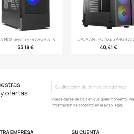
Vista rápida
Vista rápida


A NOX Semitorre ARGB ATX...
CAJA ANTEC AX65 ARGB ATX
53,18 €
40,41 €
uestras
 y ofertas
Puede darse de baja en cualquier momento. Para
información de contacto en el aviso legal.
TRA EMPRESA
SU CUENTA