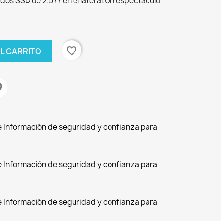
y dos SSD de 2.5?? en el lateral.Un espectáculo
favorite_border
AL CARRITO
de Información de seguridad y confianza para
de Información de seguridad y confianza para
de Información de seguridad y confianza para