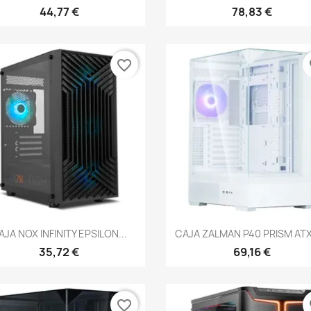
44,77 €
78,83 €
favorite_border
fa
Vista rápida
Vista rápida


AJA NOX INFINITY EPSILON...
CAJA ZALMAN P40 PRISM ATX 
35,72 €
69,16 €
favorite_border
fa