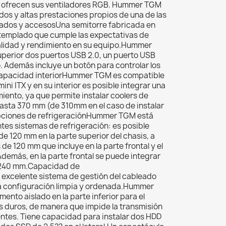
e ofrecen sus ventiladores RGB. Hummer TGM
os y altas prestaciones propios de una de las
bados y accesosUna semitorre fabricada en
 templado que cumple las expectativas de
lidad y rendimiento en su equipo.Hummer
uperior dos puertos USB 2.0, un puerto USB
o. Además incluye un botón para controlar los
apacidad interiorHummer TGM es compatible
ini ITX y en su interior es posible integrar una
iento, ya que permite instalar coolers de
asta 370 mm (de 310mm en el caso de instalar
Opciones de refrigeraciónHummer TGM está
es sistemas de refrigeración: es posible
 de 120 mm en la parte superior del chasis, a
 de 120 mm que incluye en la parte frontal y el
demás, en la parte frontal se puede integrar
e 240 mm.Capacidad de
excelente sistema de gestión del cableado
a configuración limpia y ordenada.Hummer
nto aislado en la parte inferior para el
os duros, de manera que impide la transmisión
entes. Tiene capacidad para instalar dos HDD