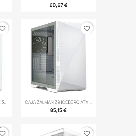
60,67 €
vorite_border
favorite_border
Vista rápida

3...
CAJA ZALMAN Z9 ICEBERG ATX...
85,15 €
vorite_border
favorite_border