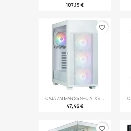
107,15 €
favorite_border
Vista rápida

CAJA ZALMAN S5 NEO ATX 4...
C
47,46 €
favorite_border