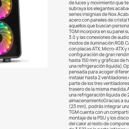
de luces y movimiento que t
subraya los elegantes acabad
series insignias de Nox.Aca
acero con paneles de cristal
aquellos que buscan persona
TGM incorpora en su panel s
3.0 y las conexiones de audi
modos de iluminación RGB.C
con placas ATX, Micro-ATX y m
configuración de gran rendim
hasta 150 mm y gráficas de h
una refrigeración líquida).
pensada para acoger diferent
instalar hasta 2 ventiladores
parte de los tres ventiladores
trasero de la misma medida.A
una refrigeración líquida d
almacenamientoGracias a su 
(23 mm), podrás integrar un
TGM cuenta con un compartime
montaje de la PSU y los disc
del calor al resto de compon