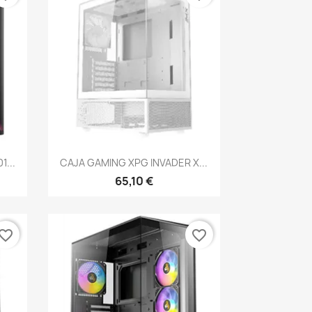
Vista rápida

1...
CAJA GAMING XPG INVADER X...
65,10 €
vorite_border
favorite_border